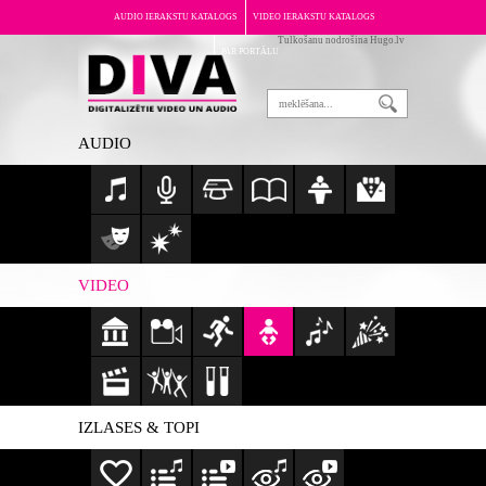
AUDIO IERAKSTU KATALOGS
VIDEO IERAKSTU KATALOGS
Tulkošanu nodrošina Hugo.lv
PAR PORTĀLU
AUDIO
VIDEO
IZLASES & TOPI