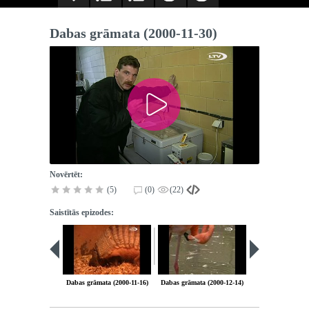
Dabas grāmata (2000-11-30)
Novērtēt:
(5)
(0)
(22)
Saistītās epizodes:
Dabas grāmata (2000-11-16)
Dabas grāmata (2000-12-14)
Dabas grāmata (2