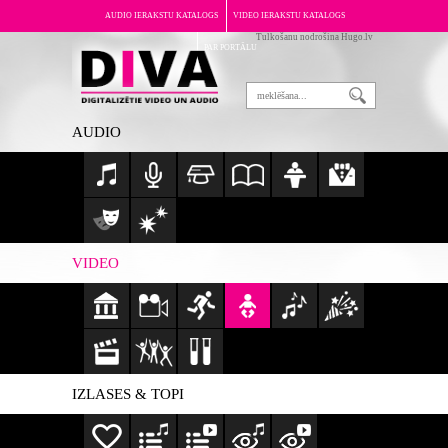
AUDIO IERAKSTU KATALOGS
VIDEO IERAKSTU KATALOGS
Tulkošanu nodrošina Hugo.lv
PAR PORTĀLU
AUDIO
VIDEO
IZLASES & TOPI