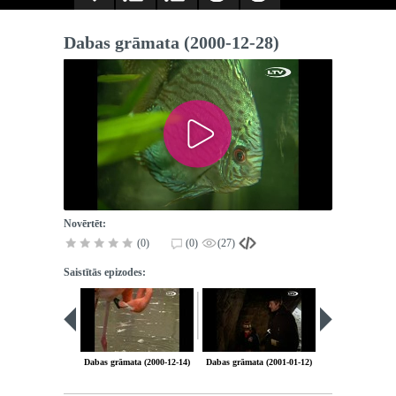
Dabas grāmata (2000-12-28)
Novērtēt:
(0)
(0)
(27)
Saistītās epizodes:
Dabas grāmata (2000-12-14)
Dabas grāmata (2001-01-12)
Dabas grāmata (2