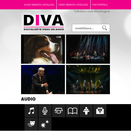
AUDIO IERAKSTU KATALOGS
VIDEO IERAKSTU KATALOGS
PAR PORTĀLU
Tulkošanu nodrošina Hugo.lv
AUDIO