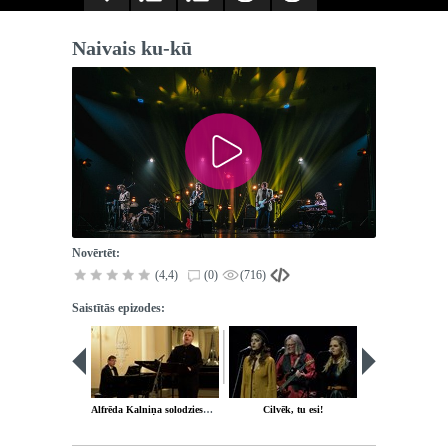
Naivais ku-kū
Novērtēt:
(4,4)
(0)
(716)
Saistītās epizodes:
Alfrēda Kalniņa solodziesmas programmā “Nemiers mani nes”
Cilvēk, tu esi!
Diena au