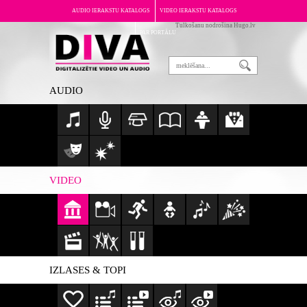
AUDIO IERAKSTU KATALOGS
VIDEO IERAKSTU KATALOGS
Tulkošanu nodrošina Hugo.lv
PAR PORTĀLU
AUDIO
VIDEO
IZLASES & TOPI