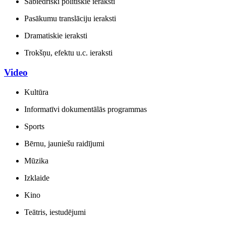
Sabiedriski politiskie ieraksti
Pasākumu translāciju ieraksti
Dramatiskie ieraksti
Trokšņu, efektu u.c. ieraksti
Video
Kultūra
Informatīvi dokumentālās programmas
Sports
Bērnu, jauniešu raidījumi
Mūzika
Izklaide
Kino
Teātris, iestudējumi