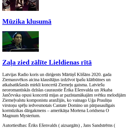
Mūzika klusumā
Zaļa zied zālīte Lieldienas rītā
Latvijas Radio koris un diriģents Mārtiņš Klišāns 2020. gada
Ziemassvēkos aicina klausītājus izdzīvot īpašu klātbūtnes un
atkalsatikšanās mirkli koncertā Ziemeļu gaisma. Latviešu
neoromantiskās dzīslas cauraustie Ērika Ešenvalda un Jēkaba
Jančevska opusi koncertā mijas ar pazīstamākajām svētku melodijām
Ziemeļvalstu komponistu aranžijās, ko vainago Uģa Prauliņa
virstoņu spēļu iedvesmotais Cantate Domino un pārpasaulīgais
kormūzikas dārgakmens – amerikāņa Mortena Loridsena O
Magnum Mysterium.
Autortiesības: Ēriks Ešenvalds ( aizsargāts) , Jans Sandstrēms (