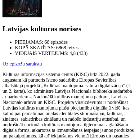
Latvijas kultūras norises
PIEEJAMAS
: 66 epizodes
KOPĀ SKATĪTAS
: 6868 reizes
VIDĒJAIS VĒRTĒJUMS
: 4,8 (433)
Uz epizožu sarakstu
Kultūras informācijas sistēmu centrs (KISC) līdz 2022. gada
augustam kā partneris īsteno sadarbību Eiropas Savienības
atbalstītajā projektā „Kultūras mantojuma satura digitalizācija" (1.
un 2. kārta), ko administrē Latvijas Nacionālā bibliotēka sadarbībā
ar partneriem – Nacionālā kultūras mantojuma padomi, Latvijas
Nacionālo arhīvu un KISC. Projekta virsuzdevums ir
nodrošināt
Latvijas kultūras mantojuma plašu pieejamību digitālajā vidē, kas
kalpo par pamatu nacionālās identitātes stiprināšanai, kultūras,
zinātnes, sabiedrības zināšanu un radošo industriju attīstībai, un
nodrošināt nacionāla kultūras mantojuma ilgtermiņa saglabāšanu
digitālā formā, atkārtotas tā izmantošanas iespējas jaunos produktos
un pakalpojumos, kā arī iekļaušanos vienotā Eiropas un pasaules