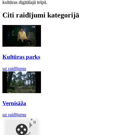
kultūras digitālajā telpā.
Citi raidījumi kategorijā
Kultūras parks
uz raidījumu
Vernisāža
uz raidījumu