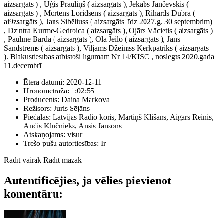
aizsargāts ) , Uģis Prauliņš ( aizsargāts ), Jēkabs Jančevskis (
aizsargāts ) , Mortens Loridsens ( aizsargāts ), Rihards Dubra (
ai9zsargāts ), Jans Sibēliuss ( aizsargāts līdz 2027.g. 30 septembrim)
, Dzintra Kurme-Gedroica ( aizsargāts ), Ojārs Vācietis ( aizsargāts )
, Paulīne Bārda ( aizsargāts ), Ola Jeilo ( aizsargāts ), Jans
Sandstrēms ( aizsargāts ), Viljams Džeimss Kērkpatriks ( aizsargāts
). Blakustiesības atbistoši līgumam Nr 14/KISC , noslēgts 2020.gada
11.decembrī
Ētera datumi:
2020-12-11
Hronometrāža:
1:02:55
Producents:
Daina Markova
Režisors:
Juris Sējāns
Piedalās:
Latvijas Radio koris, Mārtiņš Klišāns, Aigars Reinis,
Andis Klučnieks, Ansis Jansons
Atskaņojams:
visur
Trešo pušu autortiesības:
Ir
Rādīt vairāk
Rādīt mazāk
Autentificējies, ja vēlies pievienot
komentāru: