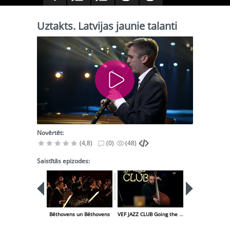
Uztakts. Latvijas jaunie talanti
Novērtēt:
(4,8)
(0)
(48)
Saistītās epizodes:
Bēthovens un Bēthovens
VEF JAZZ CLUB Going the Pretty Road