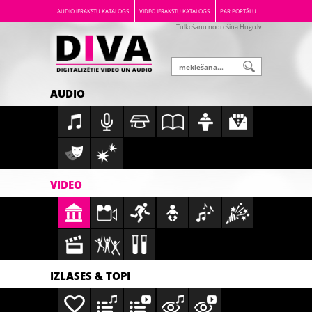
AUDIO IERAKSTU KATALOGS
VIDEO IERAKSTU KATALOGS
PAR PORTĀLU
Tulkošanu nodrošina Hugo.lv
AUDIO
VIDEO
IZLASES & TOPI