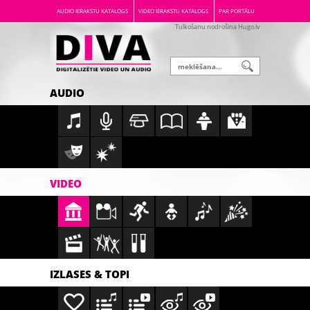
AUDIO IERAKSTU KATALOGS
VIDEO IERAKSTU KATALOGS
PAR PORTĀLU
Tulkošanu nodrošina Hugo.lv
AUDIO
VIDEO
IZLASES & TOPI