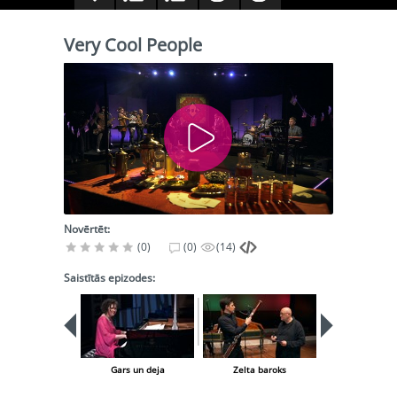
Very Cool People
Novērtēt:
(0)
(0)
(14)
Saistītās epizodes:
Gars un deja
Zelta baroks
Mūzika klu