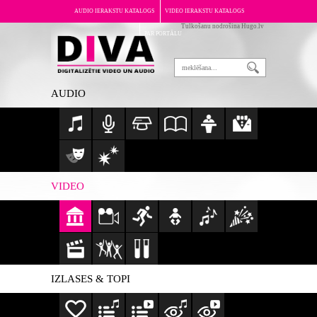
AUDIO IERAKSTU KATALOGS
VIDEO IERAKSTU KATALOGS
Tulkošanu nodrošina Hugo.lv
PAR PORTĀLU
AUDIO
VIDEO
IZLASES & TOPI