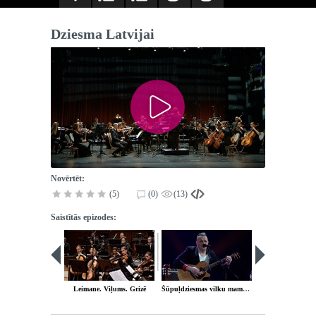
Dziesma Latvijai
Novērtēt:
(5)
(0)
(13)
Saistītās epizodes:
Leimane. Viļums. Grizē
Šūpuļdziesmas vilku mammai
Uztakts. Duets