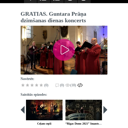
GRATIAS. Guntara Prāņa
dzimšanas dienas koncerts
Novērtēt:
(0)
(0)
(18)
Saistītās epizodes:
Ceļam cepli
“Rīgas Doms 2021” Imants Kalniņš un tango (Astors Pjacolla)