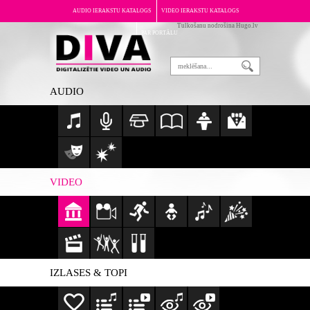
AUDIO IERAKSTU KATALOGS
VIDEO IERAKSTU KATALOGS
Tulkošanu nodrošina Hugo.lv
PAR PORTĀLU
AUDIO
VIDEO
IZLASES & TOPI