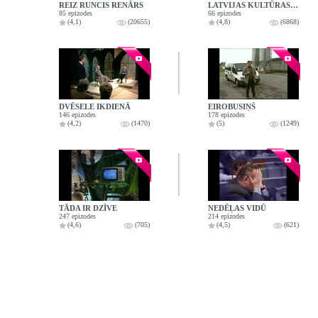
REIZ RUNCIS RENĀRS
LATVIJAS KULTŪRAS NORISES
85 epizodes
66 epizodes
(4,1)
(20655)
(4,8)
(6868)
DVĒSELE IKDIENĀ
EIROBUSIŅŠ
146 epizodes
178 epizodes
(4,2)
(1470)
(5)
(1249)
TĀDA IR DZĪVE
NEDĒĻAS VIDŪ
247 epizodes
214 epizodes
(4,6)
(705)
(4,5)
(621)