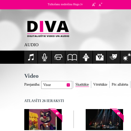
Tulkošanu nodrošina Hugo.lv
AUDIO
Video
Pieejamība:
Skatītākie
Vērtētākie
Pēc alfabēta
Visur
ATLASĪTI 26 IERAKSTI