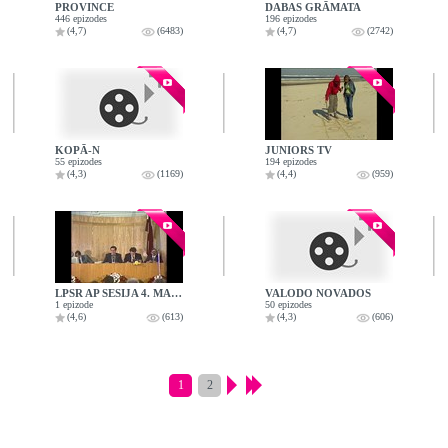
PROVINCE
DABAS GRĀMATA
446 epizodes
196 epizodes
(4,7)
(6483)
(4,7)
(2742)
KOPĀ-N
JUNIORS TV
55 epizodes
194 epizodes
(4,3)
(1169)
(4,4)
(959)
LPSR AP SESIJA 4. MAIJA SĒDE
VALODO NOVADOS
1 epizode
50 epizodes
(4,6)
(613)
(4,3)
(606)
1
2