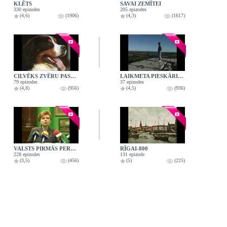
KLĒTS
SAVAI ZEMĪTEI
330 epizodes
205 epizodes
(4,6)
(1906)
(4,3)
(1617)
CILVĒKS ZVĒRU PASAULĒ
LAIKMETA PIESKĀRIENS
79 epizodes
37 epizodes
(4,8)
(956)
(4,5)
(936)
VALSTS PIRMĀS PERSONAS
RĪGAI-800
228 epizodes
131 epizode
(3,5)
(456)
(5)
(225)