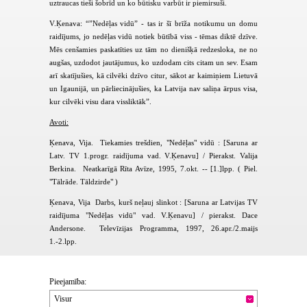
uztraucas tieši šobrīd un ko būtisku varbūt ir piemirsuši.
V.Ķenava: “”Nedēļas vidū” - tas ir šī brīža notikumu un domu
raidījums, jo nedēļas vidū notiek būtībā viss - tēmas diktē dzīve.
Mēs cenšamies paskatīties uz tām no dienišķā redzesloka, ne no
augšas, uzdodot jautājumus, ko uzdodam cits citam un sev. Esam
arī skatījušies, kā cilvēki dzīvo citur, sākot ar kaimiņiem Lietuvā
un Igaunijā, un pārliecinājušies, ka Latvija nav saliņa ārpus visa,
kur cilvēki visu dara vissliktāk”.
Avoti:
Ķenava, Vija. Tiekamies trešdien, "Nedēļas" vidū : [Saruna ar
Latv. TV 1.progr. raidījuma vad. V.Ķenavu] / Pierakst. Valija
Berkina. Neatkarīgā Rīta Avīze, 1995, 7.okt. -- [1.]lpp. ( Piel.
"Tālrāde. Tāldzirde" )
Ķenava, Vija Darbs, kurš neļauj slinkot : [Saruna ar Latvijas TV
raidījuma "Nedēļas vidū" vad. V.Ķenavu] / pierakst. Dace
Andersone. Televīzijas Programma, 1997, 26.apr./2.maijs
1.-2.lpp.
Pieejamība:
Visur