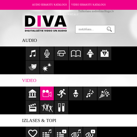
AUDIO IERAKSTU KATALOGS
VIDEO IERAKSTU KATALOGS
Tulkošanu nodrošina Hugo.lv
PAR PORTĀLU
AUDIO
VIDEO
IZLASES & TOPI