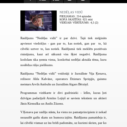
NEDĒĻAS VIDŪ
PIEEJAMAS
: 214 epizodes
KOPĀ SKATĪTAS
: 621 reizi
VIDĒJAIS VĒRTĒJUMS
: 4,5 (2)
Raidījums “Nedēļas vidū” ir par dzīvi. Tajā tiek mēģināts
apvienot viedokļus - gan par to, kas notiek, gan par to, kā
cilvēki uztver to, kas notiek. Raidījumā tiek meklēts pozitīvais
risinājums, kaut arī sākumā viss šķiet negatīvi. Raidījuma
kodolam tika ņemta viena, konkrētai nedēļai aktuāla tēma, kuru
noslēdza rūķu pielikums.
Raidījuma “Nedēļas vidū” veidotāji ir žurnāliste Vija Ķenava,
režisore Alda Kalvāne, operators Dzintars Spriņģis, gaismu
meistars Arvils Ambults un žurnālists Aigars Bērziņš.
Programmas vizītkarte ir divi gudrinieki - lelles, kuras ļoti
dzīvīgas padarījuši Armīns Lejiņš ar saviem tekstiem un aktieri
Jānis Kirmuška un Andis Zūzens.
V.Ķenava par raidīju stāsta, ka viens no pamatprincipiem ir nekad
nezaudēt gaišu skatu un humora izjūtu. Raidījuma pamatideja ir,
lai cilvēki vismaz uz īsu brīdi padomātu, uz kurieni skrien, par ko