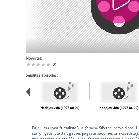
Novērtēt:
(0)
Saistītās epizodes:
Nedēļas vidū (1997-08-06)
Nedēļas vidū (1997-08-20)
Raidījumu vada žurnāliste Vija Ķenava. Sižetos: pašvaldības- Lī
stārķi ligzdā. Stāsta Līgatnes pagasta padomes priekšsēdētājs
priekšsēdētāja Maija Malkause, Kandavas iedzīvotāja Irēna Gai