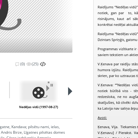
Raidījums “Nedēļas vidū” 
notiek, gan par to, kā 
risinājums, kaut arī s
konkrētai nedēļai aktuāl
Raidījuma “Nedēļas vidū” 
Dzintars Spriņģis, gaismu 
Programmas vizītkarte ir d
saviem tekstiem un aktie
(0)
(25)
V.Ķenava par raidīju stā
humora izjūtu. Raidījuma 
skrien, par ko uztraucas t
V.Ķenava: “”Nedēļas vid
PIEEJAMS
notiek būtībā viss - t
PUBLISKAJĀS
BIBLIOTĒKĀS
redzesloka, ne no augš
skatījušies, kā cilvēki dz
Nedēļas vidū (1997-08-27)
Nedēļas vidū (1997-09-03)
N
ka Latvija nav saliņa ārpus
Avoti:
gatne, Kandava; pilsētu nami, ielas,
Ķenava, Vija. Tiekamies t
 Andris Birze, Līgatnes pilsētas domes
V.Ķenavu] / Pierakst. Val
le, Cēres iedzīvotāja Antonija