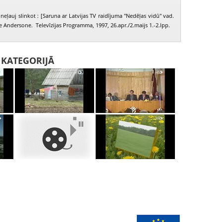
neļauj slinkot : [Saruna ar Latvijas TV raidījuma "Nedēļas vidū" vad.
e Andersone. Televīzijas Programma, 1997, 26.apr./2.maijs 1.-2.lpp.
I KATEGORIJĀ