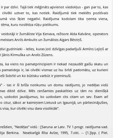
ir par dzīvi. Tajā tiek mēģināts apvienot viedokļus - gan par to, kas
cilvēki uztver to, kas notiek. Raidījumā tiek meklēts pozitīvais
ākumā viss šķiet negatīvi. Raidījuma kodolam tika ņemta viena,
a tēma, kuru noslēdza rūķu pielikums.
veidotāji ir žurnāliste Vija Ķenava, režisore Alda Kalvāne, operators
meistars Arvils Ambults un žurnālists Aigars Bērziņš.
ivi gudrinieki - lelles, kuras ļoti dzīvīgas padarījuši Armīns Lejiņš ar
ri Jānis Kirmuška un Andis Zūzens.
sta, ka viens no pamatprincipiem ir nekad nezaudēt gaišu skatu un
pamatideja ir, lai cilvēki vismaz uz īsu brīdi padomātu, uz kurieni
ieši šobrīd un ko būtisku varbūt ir piemirsuši.
ū” - tas ir šī brīža notikumu un domu raidījums, jo nedēļas vidū
PIEEJAMS
PIEEJAMS
PIEEJ
ēmas diktē dzīve. Mēs cenšamies paskatīties uz tām no dienišķā
PUBLISKAJĀS
PUBLISKAJĀS
PUBLISK
BIBLIOTĒKĀS
BIBLIOTĒKĀS
BIBLIOT
as, uzdodot jautājumus, ko uzdodam cits citam un sev. Esam arī
īvo citur, sākot ar kaimiņiem Lietuvā un Igaunijā, un pārliecinājušies,
edēļas vidū (1997-09-10)
Nedēļas vidū (1997-09-24)
Nedēļas vidū (
 visa, kur cilvēki visu dara vissliktāk”.
rešdien, "Nedēļas" vidū : [Saruna ar Latv. TV 1.progr. raidījuma vad.
ija Berkina. Neatkarīgā Rīta Avīze, 1995, 7.okt. -- [1.]lpp. ( Piel.