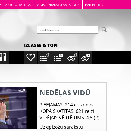
IERAKSTU KATALOGS
VIDEO IERAKSTU KATALOGS
PAR PORTĀLU
IZLASES & TOPI
NEDĒĻAS VIDŪ
PIEEJAMAS
: 214 epizodes
KOPĀ SKATĪTAS
: 621 reizi
VIDĒJAIS VĒRTĒJUMS
: 4,5 (2)
Uz epizožu sarakstu