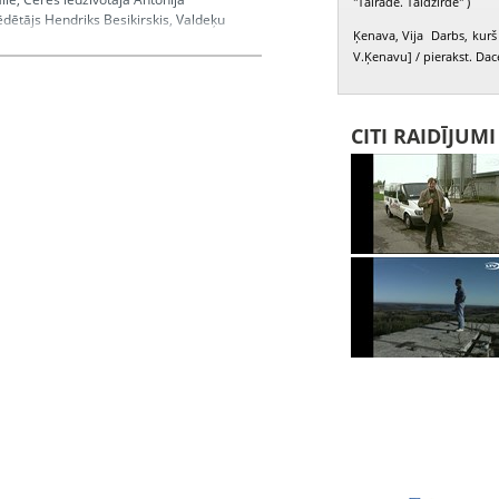
"Tālrāde. Tāldzirde" )
dētājs Hendriks Besikirskis, Valdeķu
Ķenava, Vija Darbs, kurš 
s ar lauku teritoriju domes
V.Ķenavu] / pierakst. Dac
na, Rusmane Antonija, Besikirskis Hendriks,
CITI RAIDĪJUM