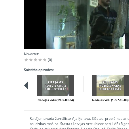
Novērtēt:
(0)
Saistītās epizodes:
PIEEJAMS
PIEEJAMS
PUBLISKAJĀS
PUBLISKAJĀS
BIBLIOTĒKĀS
BIBLIOTĒKĀS
Nedēļas vidū (1997-09-24)
Nedēļas vidū (1997-10-08)
Raidījumu vada žurnāliste Vija Ķenava. Sižetos: problēmas ar s
palīdzības mašīna. Stāsta : Latvijas Ārstu biedrības( LĀB) Rīga
Keris, neiroķirurgi Aina Putniņa, Henrijs Ozoliņš, Kārlis Bicā