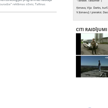
"Tālrāde. Tāldzirde" )
buradze" reklāmas sižets; Tallinas
Ķenava, Vija Darbs, kurš 
 galvenā tehnoloģe Agrita Jakubāne *
V.Ķenavu] / pierakst. Dac
ri J. Kirmuška, A. Zūzens)
a, Ozoliņš Henrijs, Bicāns Kārlis,
CITI RAIDĪJUM