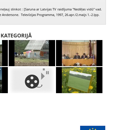
neļauj slinkot : [Saruna ar Latvijas TV raidījuma "Nedēļas vidū" vad.
e Andersone. Televīzijas Programma, 1997, 26.apr./2.maijs 1.-2.lpp.
I KATEGORIJĀ