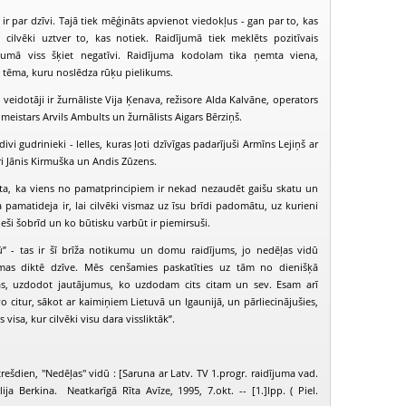
ir par dzīvi. Tajā tiek mēģināts apvienot viedokļus - gan par to, kas
cilvēki uztver to, kas notiek. Raidījumā tiek meklēts pozitīvais
ākumā viss šķiet negatīvi. Raidījuma kodolam tika ņemta viena,
a tēma, kuru noslēdza rūķu pielikums.
veidotāji ir žurnāliste Vija Ķenava, režisore Alda Kalvāne, operators
meistars Arvils Ambults un žurnālists Aigars Bērziņš.
ivi gudrinieki - lelles, kuras ļoti dzīvīgas padarījuši Armīns Lejiņš ar
ri Jānis Kirmuška un Andis Zūzens.
sta, ka viens no pamatprincipiem ir nekad nezaudēt gaišu skatu un
pamatideja ir, lai cilvēki vismaz uz īsu brīdi padomātu, uz kurieni
ieši šobrīd un ko būtisku varbūt ir piemirsuši.
ū” - tas ir šī brīža notikumu un domu raidījums, jo nedēļas vidū
PIEEJAMS
PIEEJAMS
PIEEJ
ēmas diktē dzīve. Mēs cenšamies paskatīties uz tām no dienišķā
PUBLISKAJĀS
PUBLISKAJĀS
PUBLISK
BIBLIOTĒKĀS
BIBLIOTĒKĀS
BIBLIOT
as, uzdodot jautājumus, ko uzdodam cits citam un sev. Esam arī
īvo citur, sākot ar kaimiņiem Lietuvā un Igaunijā, un pārliecinājušies,
edēļas vidū (1997-10-29)
Nedēļas vidū (1997-11-05)
Nedēļas vidū (
 visa, kur cilvēki visu dara vissliktāk”.
rešdien, "Nedēļas" vidū : [Saruna ar Latv. TV 1.progr. raidījuma vad.
ija Berkina. Neatkarīgā Rīta Avīze, 1995, 7.okt. -- [1.]lpp. ( Piel.