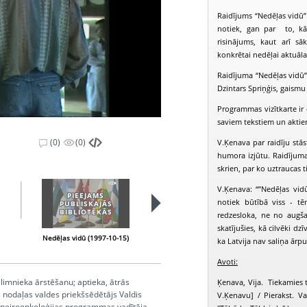
Raidījums “Nedēļas vidū” 
notiek, gan par to, kā 
risinājums, kaut arī s
konkrētai nedēļai aktuāl
Raidījuma “Nedēļas vidū” 
Dzintars Spriņģis, gaismu 
Programmas vizītkarte ir d
saviem tekstiem un aktie
(0)
(0)
V.Ķenava par raidīju stā
humora izjūtu. Raidījuma 
skrien, par ko uztraucas t
V.Ķenava: “”Nedēļas vid
PIEEJAMS
PIEEJAMS
notiek būtībā viss - t
PUBLISKAJĀS
PUBLISKAJĀS
BIBLIOTĒKĀS
BIBLIOTĒKĀS
redzesloka, ne no augš
skatījušies, kā cilvēki dz
Nedēļas vidū (1997-10-15)
Nedēļas vidū (1997-10-22)
N
ka Latvija nav saliņa ārpus
Avoti:
limnieka ārstēšanu; aptieka, ātrās
Ķenava, Vija. Tiekamies t
s nodaļas valdes priekšsēdētājs Valdis
V.Ķenavu] / Pierakst. Val
ns, neiroonkoloģijas programmas vadītāja