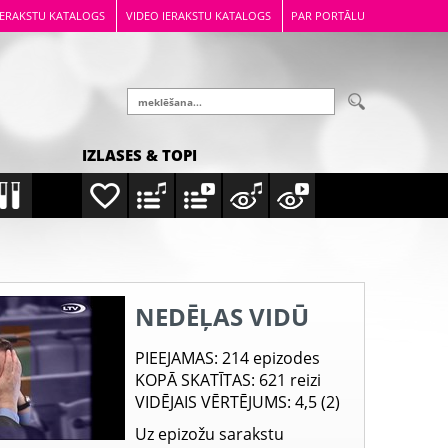
IERAKSTU KATALOGS
VIDEO IERAKSTU KATALOGS
PAR PORTĀLU
IZLASES & TOPI
NEDĒĻAS VIDŪ
PIEEJAMAS
: 214 epizodes
KOPĀ SKATĪTAS
: 621 reizi
VIDĒJAIS VĒRTĒJUMS
: 4,5 (2)
Uz epizožu sarakstu