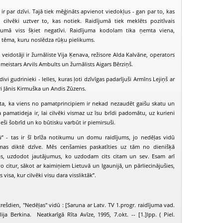
ir par dzīvi. Tajā tiek mēģināts apvienot viedokļus - gan par to, kas
cilvēki uztver to, kas notiek. Raidījumā tiek meklēts pozitīvais
ākumā viss šķiet negatīvi. Raidījuma kodolam tika ņemta viena,
a tēma, kuru noslēdza rūķu pielikums.
veidotāji ir žurnāliste Vija Ķenava, režisore Alda Kalvāne, operators
meistars Arvils Ambults un žurnālists Aigars Bērziņš.
ivi gudrinieki - lelles, kuras ļoti dzīvīgas padarījuši Armīns Lejiņš ar
ri Jānis Kirmuška un Andis Zūzens.
sta, ka viens no pamatprincipiem ir nekad nezaudēt gaišu skatu un
pamatideja ir, lai cilvēki vismaz uz īsu brīdi padomātu, uz kurieni
ieši šobrīd un ko būtisku varbūt ir piemirsuši.
ū” - tas ir šī brīža notikumu un domu raidījums, jo nedēļas vidū
PIEEJAMS
PIEEJAMS
PIEEJ
ēmas diktē dzīve. Mēs cenšamies paskatīties uz tām no dienišķā
PUBLISKAJĀS
PUBLISKAJĀS
PUBLISK
BIBLIOTĒKĀS
BIBLIOTĒKĀS
BIBLIOT
as, uzdodot jautājumus, ko uzdodam cits citam un sev. Esam arī
īvo citur, sākot ar kaimiņiem Lietuvā un Igaunijā, un pārliecinājušies,
edēļas vidū (1997-11-05)
Nedēļas vidū (1997-11-19)
Nedēļas vidū (
 visa, kur cilvēki visu dara vissliktāk”.
rešdien, "Nedēļas" vidū : [Saruna ar Latv. TV 1.progr. raidījuma vad.
ija Berkina. Neatkarīgā Rīta Avīze, 1995, 7.okt. -- [1.]lpp. ( Piel.