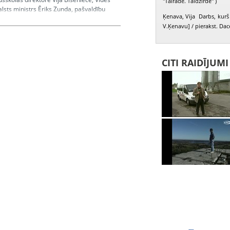
"Tālrāde. Tāldzirde" )
alsts ministrs Ēriks Zunda, pašvaldību
Ķenava, Vija Darbs, kurš 
a"( teksta autors A. Lejiņš, lasa aktieri
V.Ķenavu] / pierakst. Dac
cepumi " Sirsniņa". Stāsta cepumu ceha
CITI RAIDĪJUM
andra, Biseniece Vija, Zunda Ēriks,