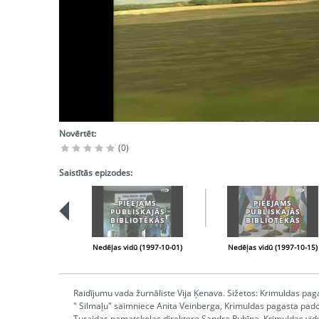
Novērtēt:
(0)
Saistītās epizodes:
PIEEJAMS
PIEEJAMS
PUBLISKAJĀS
PUBLISKAJĀS
BIBLIOTĒKĀS
BIBLIOTĒKĀS
Nedēļas vidū (1997-10-01)
Nedēļas vidū (1997-10-15)
Raidījumu vada žurnāliste Vija Ķenava. Sižetos: Krimuldas pag
" Silmaļu" saimniece Anita Veinberga, Krimuldas pagasta pado
Turaidas pamatskolas direktore Sandra Rubīna, Krimuldas vidu