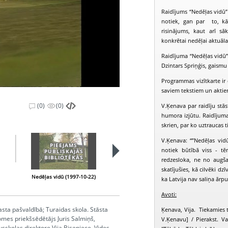
Raidījums “Nedēļas vidū” 
notiek, gan par to, kā 
risinājums, kaut arī s
konkrētai nedēļai aktuāl
Raidījuma “Nedēļas vidū” 
Dzintars Spriņģis, gaismu 
Programmas vizītkarte ir d
saviem tekstiem un aktie
(0)
(0)
V.Ķenava par raidīju stā
humora izjūtu. Raidījuma 
skrien, par ko uztraucas t
V.Ķenava: “”Nedēļas vid
PIEEJAMS
PIEEJAMS
notiek būtībā viss - t
PUBLISKAJĀS
PUBLISKAJĀS
BIBLIOTĒKĀS
BIBLIOTĒKĀS
redzesloka, ne no augš
skatījušies, kā cilvēki dz
Nedēļas vidū (1997-10-22)
Nedēļas vidū (1997-10-29)
N
ka Latvija nav saliņa ārpus
Avoti:
asta pašvaldībā; Turaidas skola. Stāsta
Ķenava, Vija. Tiekamies t
mes priekšsēdētājs Juris Salmiņš,
V.Ķenavu] / Pierakst. Val
sskolas direktore Vija Biseniece, Vides