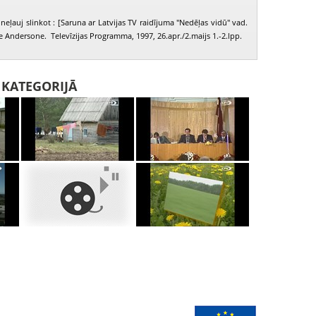
neļauj slinkot : [Saruna ar Latvijas TV raidījuma "Nedēļas vidū" vad.
e Andersone. Televīzijas Programma, 1997, 26.apr./2.maijs 1.-2.lpp.
I KATEGORIJĀ