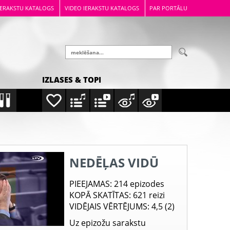
IERAKSTU KATALOGS
VIDEO IERAKSTU KATALOGS
PAR PORTĀLU
IZLASES & TOPI
NEDĒĻAS VIDŪ
PIEEJAMAS
: 214 epizodes
KOPĀ SKATĪTAS
: 621 reizi
VIDĒJAIS VĒRTĒJUMS
: 4,5 (2)
Uz epizožu sarakstu