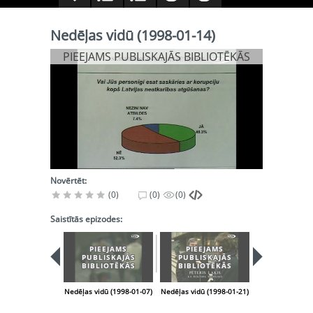
Nedēļas vidū (1998-01-14)
PIEEJAMS PUBLISKAJĀS BIBLIOTĒKĀS
Novērtēt:
(0)
(0)
(0)
Saistītās epizodes:
PIEEJAMS
PIEEJAMS
PIEEJA
PUBLISKAJĀS
PUBLISKAJĀS
PUBLISK
BIBLIOTĒKĀS
BIBLIOTĒKĀS
BIBLIOT
Nedēļas vidū (1998-01-07)
Nedēļas vidū (1998-01-21)
Nedēļas vidū (1