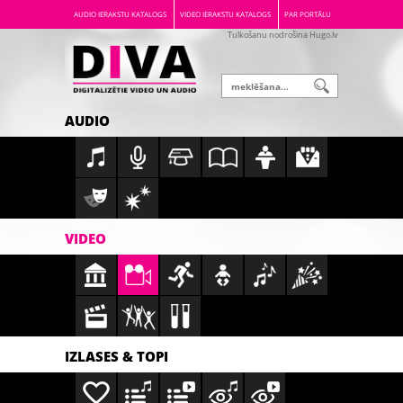
AUDIO IERAKSTU KATALOGS
VIDEO IERAKSTU KATALOGS
PAR PORTĀLU
Tulkošanu nodrošina Hugo.lv
AUDIO
VIDEO
IZLASES & TOPI