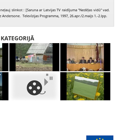
neļauj slinkot : [Saruna ar Latvijas TV raidījuma "Nedēļas vidū" vad.
e Andersone. Televīzijas Programma, 1997, 26.apr./2.maijs 1.-2.lpp.
I KATEGORIJĀ