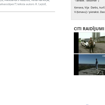
"Tālrāde. Tāldzirde" )
alvassāpes"( teksta autors A. Lejiņš,
Ķenava, Vija Darbs, kurš 
 sižets; vafeļu tortes, veikali Rīgā
V.Ķenavu] / pierakst. Dac
īte Anita, Rubene Aina, Ozoliņš Jānis,
CITI RAIDĪJUM