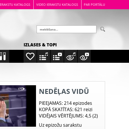
IERAKSTU KATALOGS
VIDEO IERAKSTU KATALOGS
PAR PORTĀLU
IZLASES & TOPI
NEDĒĻAS VIDŪ
PIEEJAMAS
: 214 epizodes
KOPĀ SKATĪTAS
: 621 reizi
VIDĒJAIS VĒRTĒJUMS
: 4,5 (2)
Uz epizožu sarakstu