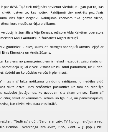
ir par dzīvi. Tajā tiek mēģināts apvienot viedokļus - gan par to, kas
cilvēki uztver to, kas notiek. Raidījumā tiek meklēts pozitīvais
ākumā viss šķiet negatīvi. Raidījuma kodolam tika ņemta viena,
a tēma, kuru noslēdza rūķu pielikums.
veidotāji ir žurnāliste Vija Ķenava, režisore Alda Kalvāne, operators
meistars Arvils Ambults un žurnālists Aigars Bērziņš.
ivi gudrinieki - lelles, kuras ļoti dzīvīgas padarījuši Armīns Lejiņš ar
ri Jānis Kirmuška un Andis Zūzens.
sta, ka viens no pamatprincipiem ir nekad nezaudēt gaišu skatu un
pamatideja ir, lai cilvēki vismaz uz īsu brīdi padomātu, uz kurieni
ieši šobrīd un ko būtisku varbūt ir piemirsuši.
ū” - tas ir šī brīža notikumu un domu raidījums, jo nedēļas vidū
PIEEJAMS
PIEEJ
ēmas diktē dzīve. Mēs cenšamies paskatīties uz tām no dienišķā
PUBLISKAJĀS
PUBLISK
BIBLIOTĒKĀS
BIBLIOT
as, uzdodot jautājumus, ko uzdodam cits citam un sev. Esam arī
īvo citur, sākot ar kaimiņiem Lietuvā un Igaunijā, un pārliecinājušies,
edēļas vidū (1998-03-25)
Nedēļas vidū (1998-04-01)
Nedēļas vidū (
 visa, kur cilvēki visu dara vissliktāk”.
rešdien, "Nedēļas" vidū : [Saruna ar Latv. TV 1.progr. raidījuma vad.
ija Berkina. Neatkarīgā Rīta Avīze, 1995, 7.okt. -- [1.]lpp. ( Piel.