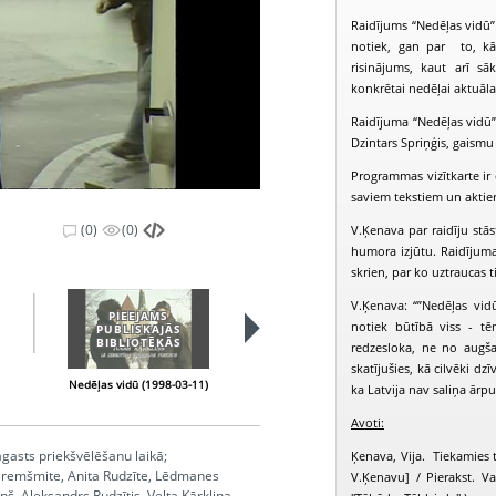
Raidījums “Nedēļas vidū” 
notiek, gan par to, kā 
risinājums, kaut arī s
konkrētai nedēļai aktuāl
Raidījuma “Nedēļas vidū” 
Dzintars Spriņģis, gaismu 
Programmas vizītkarte ir d
saviem tekstiem un aktie
(0)
(0)
V.Ķenava par raidīju stā
humora izjūtu. Raidījuma 
skrien, par ko uztraucas t
V.Ķenava: “”Nedēļas vid
PIEEJAMS
PIEEJAMS
notiek būtībā viss - t
PUBLISKAJĀS
PUBLISKAJĀS
BIBLIOTĒKĀS
BIBLIOTĒKĀS
redzesloka, ne no augš
skatījušies, kā cilvēki dz
Nedēļas vidū (1998-03-11)
Nedēļas vidū (1998-03-19)
N
ka Latvija nav saliņa ārpus
Avoti:
gasts priekšvēlēšanu laikā;
Ķenava, Vija. Tiekamies t
a Bremšmite, Anita Rudzīte, Lēdmanes
V.Ķenavu] / Pierakst. Val
š, Aleksandrs Rudzītis, Velta Kārkliņa,