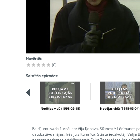
Novērtēt:
(0)
Saistītās epizodes:
PIEEJAMS
PIEEJAMS
PUBLISKAJĀS
PUBLISKAJĀS
BIBLIOTĒKĀS
BIBLIOTĒKĀS
Nedēļas vidū (1998-02-18)
Nedēļas vidū (1998-03-04)
Raidījumu vada žurnāliste Vija Ķenava. Sižetos: * Lēdmanes pa
daudzstāvu mājas, frēziju siltumnīca. Stāsta iedzīvotāji Valij
pagasta padomes priekšsēdētājs Ēriks Zaporožecs, Jānis Ozoliņ