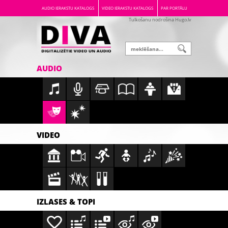
AUDIO IERAKSTU KATALOGS
VIDEO IERAKSTU KATALOGS
PAR PORTĀLU
Tulkošanu nodrošina Hugo.lv
AUDIO
VIDEO
IZLASES & TOPI