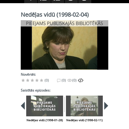
Nedēļas vidū (1998-02-04)
PIEEJAMS PUBLISKAJĀS BIBLIOTĒKĀS
Novērtēt:
(0)
(0)
(0)
Saistītās epizodes:
PIEEJAMS
PIEEJAMS
PIEEJA
PUBLISKAJĀS
PUBLISKAJĀS
PUBLISK
BIBLIOTĒKĀS
BIBLIOTĒKĀS
BIBLIOT
Nedēļas vidū (1998-01-28)
Nedēļas vidū (1998-02-11)
Nedēļas vidū (1