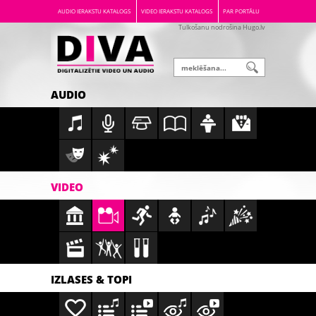
AUDIO IERAKSTU KATALOGS
VIDEO IERAKSTU KATALOGS
PAR PORTĀLU
Tulkošanu nodrošina Hugo.lv
AUDIO
VIDEO
IZLASES & TOPI