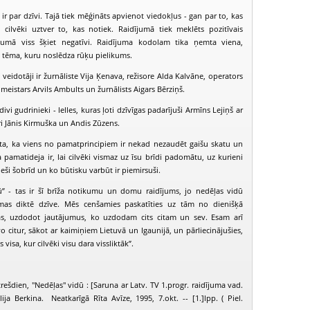
ir par dzīvi. Tajā tiek mēģināts apvienot viedokļus - gan par to, kas
cilvēki uztver to, kas notiek. Raidījumā tiek meklēts pozitīvais
ākumā viss šķiet negatīvi. Raidījuma kodolam tika ņemta viena,
a tēma, kuru noslēdza rūķu pielikums.
veidotāji ir žurnāliste Vija Ķenava, režisore Alda Kalvāne, operators
meistars Arvils Ambults un žurnālists Aigars Bērziņš.
ivi gudrinieki - lelles, kuras ļoti dzīvīgas padarījuši Armīns Lejiņš ar
ri Jānis Kirmuška un Andis Zūzens.
sta, ka viens no pamatprincipiem ir nekad nezaudēt gaišu skatu un
pamatideja ir, lai cilvēki vismaz uz īsu brīdi padomātu, uz kurieni
ieši šobrīd un ko būtisku varbūt ir piemirsuši.
ū” - tas ir šī brīža notikumu un domu raidījums, jo nedēļas vidū
PIEEJAMS
PIEEJAMS
PIEEJ
ēmas diktē dzīve. Mēs cenšamies paskatīties uz tām no dienišķā
PUBLISKAJĀS
PUBLISKAJĀS
PUBLISK
BIBLIOTĒKĀS
BIBLIOTĒKĀS
BIBLIOT
as, uzdodot jautājumus, ko uzdodam cits citam un sev. Esam arī
īvo citur, sākot ar kaimiņiem Lietuvā un Igaunijā, un pārliecinājušies,
edēļas vidū (1997-10-01)
Nedēļas vidū (1997-10-08)
Nedēļas vidū (
 visa, kur cilvēki visu dara vissliktāk”.
rešdien, "Nedēļas" vidū : [Saruna ar Latv. TV 1.progr. raidījuma vad.
ija Berkina. Neatkarīgā Rīta Avīze, 1995, 7.okt. -- [1.]lpp. ( Piel.