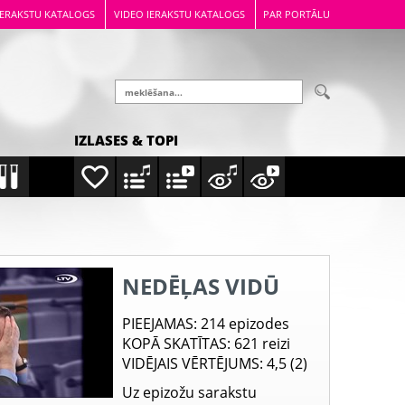
IERAKSTU KATALOGS
VIDEO IERAKSTU KATALOGS
PAR PORTĀLU
IZLASES & TOPI
NEDĒĻAS VIDŪ
PIEEJAMAS
: 214 epizodes
KOPĀ SKATĪTAS
: 621 reizi
VIDĒJAIS VĒRTĒJUMS
: 4,5 (2)
Uz epizožu sarakstu