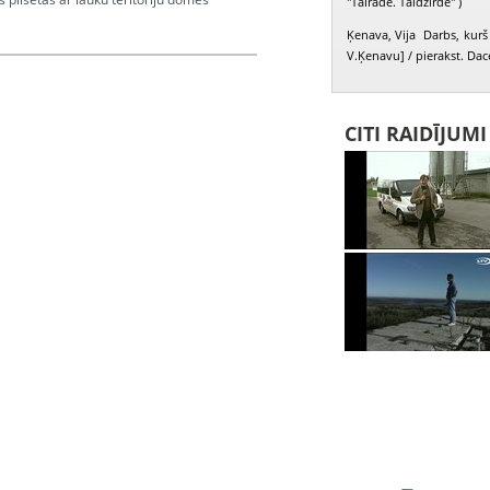
"Tālrāde. Tāldzirde" )
Ķenava, Vija Darbs, kurš 
V.Ķenavu] / pierakst. Dac
lis Valdis, Ozols Oļģerts, Ozola Ausma,
CITI RAIDĪJUM