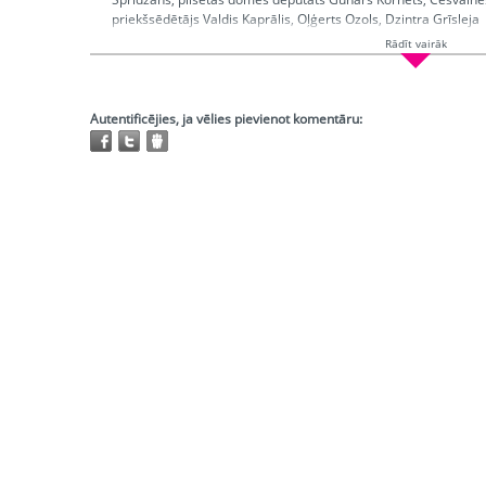
priekšsēdētājs Valdis Kaprālis, Oļģerts Ozols, Dzintra Grīsleja
Rādīt vairāk
Ētera datumi:
1997-08-27
Hronometrāža:
0:14:13
Piedalās:
Ķenava Vija, Spridzāns Aloizs, Kornets Gunārs, Kaprā
Grīsleja Dzintra
Autentificējies, ja vēlies pievienot komentāru:
Režisors:
Legzda Dace
Redaktors:
Ķenava Vija
Atskaņojams:
visur
Trešo pušu autortiesības:
Nav