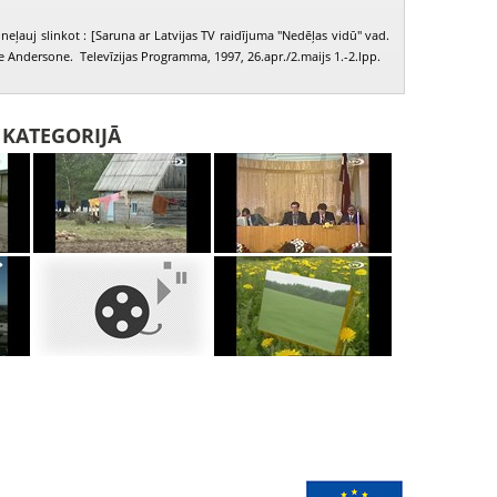
neļauj slinkot : [Saruna ar Latvijas TV raidījuma "Nedēļas vidū" vad.
e Andersone. Televīzijas Programma, 1997, 26.apr./2.maijs 1.-2.lpp.
I KATEGORIJĀ