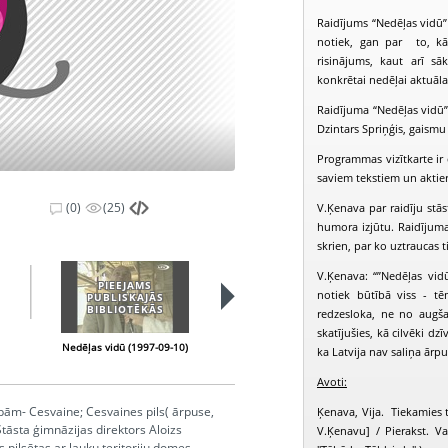
Raidījums “Nedēļas vidū” 
notiek, gan par to, kā 
risinājums, kaut arī s
konkrētai nedēļai aktuāl
Raidījuma “Nedēļas vidū” 
Dzintars Spriņģis, gaismu 
Programmas vizītkarte ir d
saviem tekstiem un aktie
(0)
(25)
V.Ķenava par raidīju stā
humora izjūtu. Raidījuma 
skrien, par ko uztraucas t
V.Ķenava: “”Nedēļas vid
PIEEJAMS
PIEEJAMS
notiek būtībā viss - t
PUBLISKAJĀS
PUBLISKAJĀS
BIBLIOTĒKĀS
BIBLIOTĒKĀS
redzesloka, ne no augš
skatījušies, kā cilvēki dz
Nedēļas vidū (1997-09-10)
Nedēļas vidū (1997-09-24)
N
ka Latvija nav saliņa ārpus
Avoti:
bām- Cesvaine; Cesvaines pils( ārpuse,
Ķenava, Vija. Tiekamies t
Stāsta ģimnāzijas direktors Aloizs
V.Ķenavu] / Pierakst. Val
pilsētas ar lauku teritoriju domes