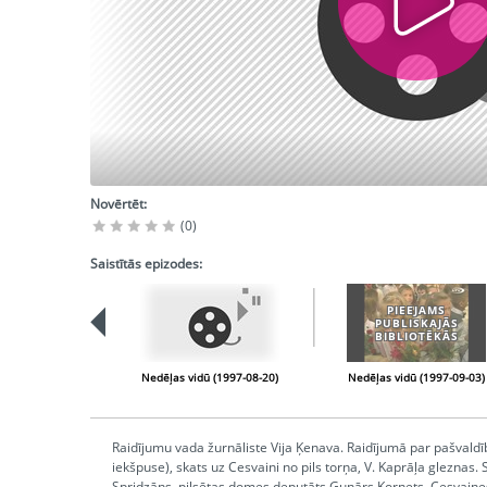
Novērtēt:
(0)
Saistītās epizodes:
PIEEJAMS
PUBLISKAJĀS
BIBLIOTĒKĀS
Nedēļas vidū (1997-08-20)
Nedēļas vidū (1997-09-03)
Raidījumu vada žurnāliste Vija Ķenava. Raidījumā par pašvaldī
iekšpuse), skats uz Cesvaini no pils torņa, V. Kaprāļa gleznas. 
Spridzāns, pilsētas domes deputāts Gunārs Kornets, Cesvaines 