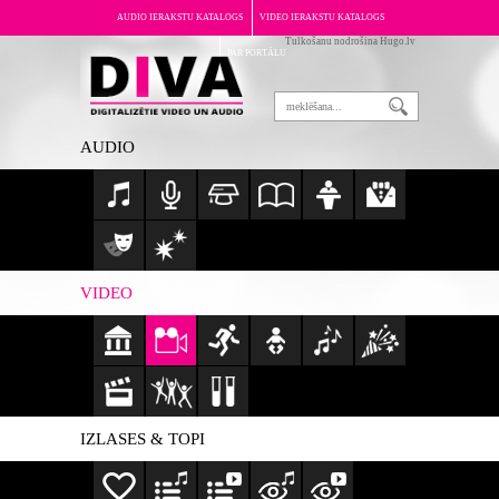
AUDIO IERAKSTU KATALOGS
VIDEO IERAKSTU KATALOGS
Tulkošanu nodrošina Hugo.lv
PAR PORTĀLU
AUDIO
VIDEO
IZLASES & TOPI