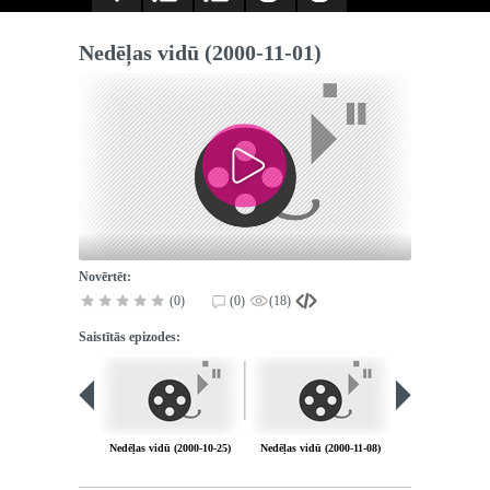
Nedēļas vidū (2000-11-01)
Novērtēt:
(0)
(0)
(18)
Saistītās epizodes:
PIEEJA
PUBLISK
BIBLIOT
Nedēļas vidū (2000-10-25)
Nedēļas vidū (2000-11-08)
Nedēļas vidū (20