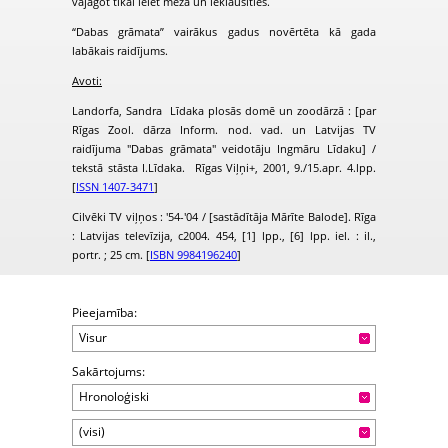
vajagot tikai ieiet mežā un ieklausīties.
“Dabas grāmata” vairākus gadus novērtēta kā gada
labākais raidījums.
Avoti:
Landorfa, Sandra Līdaka plosās domē un zoodārzā : [par
Rīgas Zool. dārza Inform. nod. vad. un Latvijas TV
raidījuma "Dabas grāmata" veidotāju Ingmāru Līdaku] /
tekstā stāsta I.Līdaka. Rīgas Viļņi+, 2001, 9./15.apr. 4.lpp.
[
ISSN 1407-3471
]
Cilvēki TV viļņos : '54-'04 / [sastādītāja Mārīte Balode]. Rīga
: Latvijas televīzija, c2004. 454, [1] lpp., [6] lpp. iel. : il.,
portr. ; 25 cm. [
ISBN 9984196240
]
Pieejamība:
Visur
Sakārtojums:
Hronoloģiski
(visi)