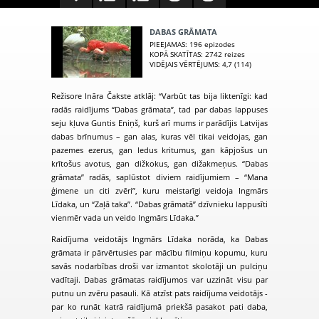
DABAS GRĀMATA
PIEEJAMAS
: 196 epizodes
KOPĀ SKATĪTAS
: 2742 reizes
VIDĒJAIS VĒRTĒJUMS
: 4,7 (114)
Režisore Ināra Čakste atklāj: “Varbūt tas bija liktenīgi: kad
radās raidījums “Dabas grāmata”, tad par dabas lappuses
seju kļuva Guntis Eniņš, kurš arī mums ir parādījis Latvijas
dabas brīnumus – gan alas, kuras vēl tikai veidojas, gan
pazemes ezerus, gan ledus kritumus, gan kāpjošus un
krītošus avotus, gan dižkokus, gan dižakmeņus. “Dabas
grāmata” radās, saplūstot diviem raidījumiem – “Mana
ģimene un citi zvēri”, kuru meistarīgi veidoja Ingmārs
Līdaka, un “Zaļā taka”. “Dabas grāmatā” dzīvnieku lappusīti
vienmēr vada un veido Ingmārs Līdaka.”
Raidījuma veidotājs Ingmārs Līdaka norāda, ka Dabas
grāmata ir pārvērtusies par mācību filmiņu kopumu, kuru
savās nodarbības droši var izmantot skolotāji un pulciņu
vadītaji. Dabas grāmatas raidījumos var uzzināt visu par
putnu un zvēru pasauli. Kā atzīst pats raidījuma veidotājs -
par ko runāt katrā raidījumā priekšā pasakot pati daba,