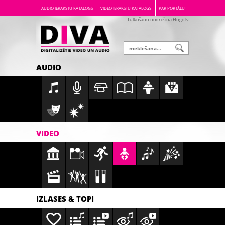
AUDIO IERAKSTU KATALOGS
VIDEO IERAKSTU KATALOGS
PAR PORTĀLU
Tulkošanu nodrošina Hugo.lv
AUDIO
VIDEO
IZLASES & TOPI