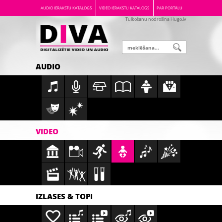
AUDIO IERAKSTU KATALOGS
VIDEO IERAKSTU KATALOGS
PAR PORTĀLU
Tulkošanu nodrošina Hugo.lv
AUDIO
VIDEO
IZLASES & TOPI