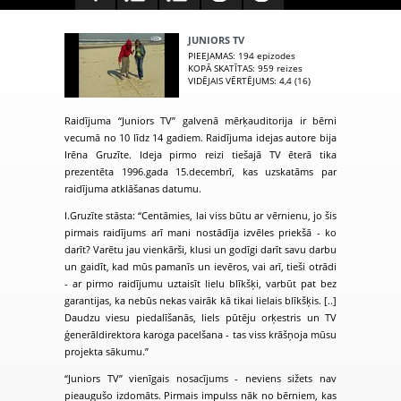
JUNIORS TV
PIEEJAMAS
: 194 epizodes
KOPĀ SKATĪTAS
: 959 reizes
VIDĒJAIS VĒRTĒJUMS
: 4,4 (16)
Raidījuma “Juniors TV” galvenā mērķauditorija ir bērni
vecumā no 10 līdz 14 gadiem. Raidījuma idejas autore bija
Irēna Gruzīte. Ideja pirmo reizi tiešajā TV ēterā tika
prezentēta 1996.gada 15.decembrī, kas uzskatāms par
raidījuma atklāšanas datumu.
I.Gruzīte stāsta: “Centāmies, lai viss būtu ar vērnienu, jo šis
pirmais raidījums arī mani nostādīja izvēles priekšā - ko
darīt? Varētu jau vienkārši, klusi un godīgi darīt savu darbu
un gaidīt, kad mūs pamanīs un ievēros, vai arī, tieši otrādi
- ar pirmo raidījumu uztaisīt lielu blīkšķi, varbūt pat bez
garantijas, ka nebūs nekas vairāk kā tikai lielais blīkšķis. [..]
Daudzu viesu piedalīšanās, liels pūtēju orķestris un TV
ģenerāldirektora karoga pacelšana - tas viss krāšņoja mūsu
projekta sākumu.”
“Juniors TV” vienīgais nosacījums - neviens sižets nav
pieaugušo izdomāts. Pirmais impulss nāk no bērniem, kas