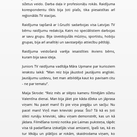
sižetus veido. Darba daļa ir profesionāļu rokās. Raidījuma
korespondentu tīkls bija ļoti plašs, tika piesaistītas arī
reģionālās TV stacijas.
Raidījuma tapšanā ar I.Gruzīti sadarbojas visa Latvijas TV
bērnu raidījumu redakcija. Katrs no speciālistiem darbojas
ar savu grupu. Bija izveidojušās mūziņu, sportistu, hobiju
grupas, bija arī analītiķi un savstarpējo attiecību pētītāji.
Raidījuma veidošanā varēja iesaistīties ikviens bērns,
kuram bija sava ideja.
Juniors TV raidījuma vadītāja Māra Upmane par kurioziem
ierakstu laikā: “Man reiz bija jāuzdod jautājums angliski.
Jautājumu uzdevu, bet man atbildēja kaut ko pavisam citu
- ne par tematu”.
Maija Skrode: “Reiz mēs ar slēpto kameru filmējām sižetu
Valentīna dienai. Man bija jāiet pie kāda džeka un jāprasa
viņam: Nu pacel mani! Es pie viņa piegāju un sacīju: Nu
pacel mani! Viņš man krieviski prasa: Što? Tā kā es ļoti
slikti runāju krieviski, sāku viņam demonstrēt, kas un kā
jādara. Filmēšana toreiz notika pie Laimas puksteņa, tāpēc
visa tā padarīšana izskatījās visai amizanti, īpaši tas, kā es
tur lēkāju un plātījos ar rokām, skaidrodama viņam, ko