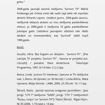
gribu.”
2006.gada jaunajā sezonā raidījumu “Juniors TV” Mārča
Feldberga jeb Orbita vietā sāk vadīt tajā laikā vēl topošais
aktieris Rihards Lepers. Uzsākot jauno, 2006.gada sezonu,
raidījumā iekļauts atskats uz visu raidījuma pastāvēšanas
vēsturi, jo 2006.gads ir raidījuma 10 gadu pastāvēšanas
jubilajas gads. Līdztekus jaunajiem sižetiem tiek rādīti
labākie un interesantākie, kas “Juniorā” rādīti kopš
1996.gada.
Avoti:
Gruzīte, Irēna Bez žogiem un rāmjiem - "Juniors TV" : [Par
Latvijas TV projektu "Juniors TV" : Saruna ar projekta aut.
I.Gruzīti] / pierakst. Dace Andersone. Televīzijas
Programma, 1997, 8./14.febr. [1.]-2.lpp.
Ārena, Linda Juniors TV meitenes : [saruna ar TV raidījuma
vad. L.Ārenu, M.Upmani un M.Skrodi] / Linda Ārēna, Māra
Upmane, Maija Skrode. LABA, 2000, 23./29.okt. 10.-11.lpp.
Šēniņš, Raitis. Jaunās sezonas zvaigznes jauniešiem : [par
progr. "LTV 7" raidījumu "SeMS", progr. "LTV 1" raidījumiem
"Šurpu, turpu" un "Juniors TV"] / Raitis Šēniņš. Rīgas Viļņi+,
Nr.35 (2006, 1./10.sept.), 14.lpp.