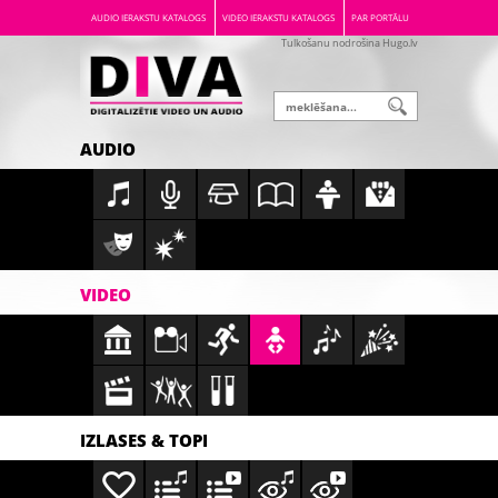
AUDIO IERAKSTU KATALOGS
VIDEO IERAKSTU KATALOGS
PAR PORTĀLU
Tulkošanu nodrošina Hugo.lv
AUDIO
VIDEO
IZLASES & TOPI