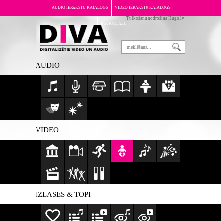
AUDIO IERAKSTU KATALOGS
VIDEO IERAKSTU KATALOGS
Tulkošanu nodrošina Hugo.lv
PAR PORTĀLU
AUDIO
VIDEO
IZLASES & TOPI