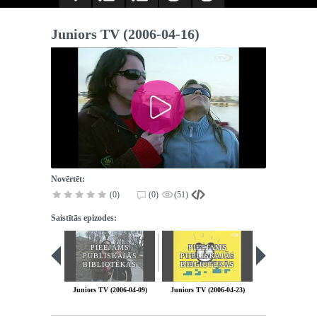
Juniors TV (2006-04-16)
Novērtēt:
(0)
(0)
(51)
Saistītās epizodes:
PIEEJAMS
PIEEJAMS
PIEEJA
PUBLISKAJĀS
PUBLISKAJĀS
PUBLISK
BIBLIOTĒKĀS
BIBLIOTĒKĀS
BIBLIOT
Juniors TV (2006-04-09)
Juniors TV (2006-04-23)
Juniors TV (200