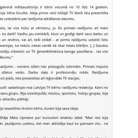
 galvenā mērķauditorija ir bērni vecumā no 10 līdz 14 gadiem.
ija Irēna Gruzīte. Ideja pirmo reizi tiešajā TV ēterā tika prezentēta
as uzskatāms par raidījuma atklāšanas datumu.
mies, lai viss būtu ar vērnienu, jo šis pirmais raidījums arī mani
 - ko darīt? Varētu jau vienkārši, klusi un godīgi darīt savu darbu un
n ievēros, vai arī, tieši otrādi - ar pirmo raidījumu uztaisīt lielu
rantijas, ka nebūs nekas vairāk kā tikai lielais blīkšķis. [..] Daudzu
 pūtēju orķestris un TV ģenerāldirektora karoga pacelšana - tas viss
sākumu.”
osacījums - neviens sižets nav pieaugušo izdomāts. Pirmais impulss
ižetus veido. Darba daļa ir profesionāļu rokās. Raidījuma
ti plašs, tika piesaistītas arī reģionālās TV stacijas.
uzīti sadarbojas visa Latvijas TV bērnu raidījumu redakcija. Katrs no
PIEEJAMS
PUBLISKAJĀS
 savu grupu. Bija izveidojušās mūziņu, sportistu, hobiju grupas, bija
BIBLIOTĒKĀS
o attiecību pētītāji.
Juniors TV (2006-03-12)
Juniors TV (2006-03-19)
Juniors TV (2
 iesaistīties ikviens bērns, kuram bija sava ideja.
dītāja Māra Upmane par kurioziem ierakstu laikā: “Man reiz bija
ki. Jautājumu uzdevu, bet man atbildēja kaut ko pavisam citu - ne