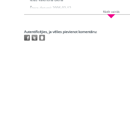
Ētera datumi:
2006-02-12
Rādīt vairāk
Hronometrāža:
0:26:40
Piedalās:
Feldbergs Mārcis, Ikstena Eva, Lūse Ilga, Ziemele Ive
Ieva, Magrecs Mārtiņš
Producents:
Grūzīte Irēne
Autentificējies, ja vēlies pievienot komentāru:
Atskaņojams:
visur
Trešo pušu autortiesības:
Nav