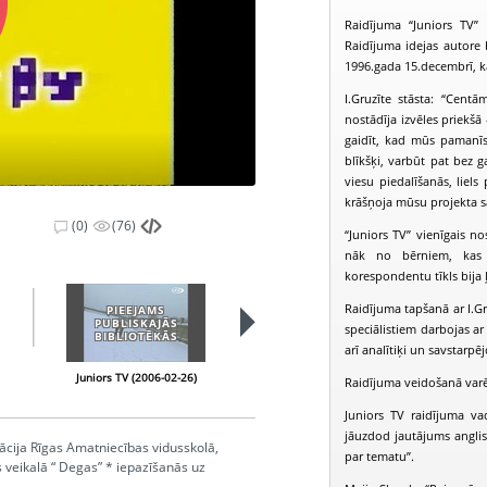
Raidījuma “Juniors TV”
Raidījuma idejas autore b
1996.gada 15.decembrī, k
I.Gruzīte stāsta: “Centā
nostādīja izvēles priekšā
gaidīt, kad mūs pamanīs u
blīkšķi, varbūt pat bez ga
viesu piedalīšanās, liels
krāšņoja mūsu projekta 
(0)
(76)
“Juniors TV” vienīgais n
nāk no bērniem, kas s
korespondentu tīkls bija ļo
Raidījuma tapšanā ar I.Gr
PIEEJAMS
PIEEJAMS
PUBLISKAJĀS
PUBLISKAJĀS
speciālistiem darbojas ar
BIBLIOTĒKĀS
BIBLIOTĒKĀS
arī analītiķi un savstarpēj
Juniors TV (2006-02-26)
Juniors TV (2006-03-05)
Raidījuma veidošanā varēja
Juniors TV raidījuma va
jāuzdod jautājums anglis
rācija Rīgas Amatniecības vidusskolā,
par tematu”.
veikalā “ Degas” * iepazīšanās uz