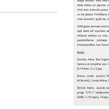
Maija Skrode: “Reiz mēs a
kāda džeka un jāprasa vi
Viņš man krieviski prasa: 
un kā jādara. Filmēšana t
ta, Tarasjuka Liene, Reimane Inga, Zariņa
visai amizanti, īpaši tas,
2006.gada jaunajā sezonā
tajā laikā vēl topošais 
iekļauts atskats uz visu
pastāvēšanas jubilaja
interesantākie, kas “Junio
Avoti:
Gruzīte, Irēna Bez žogiem
Saruna ar projekta aut. 
8./14.febr. [1.]-2.lpp.
Ārena, Linda Juniors T
M.Skrodi] / Linda Ārēna,
Šēniņš, Raitis. Jaunās s
progr. "LTV 1" raidījumie
(2006, 1./10.sept.), 14.lpp.