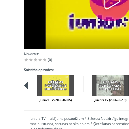
Novērtēt:
(0)
Saistītās epizodes:
PIEEJAMS
PIEEJAMS
PUBLISKAJĀS
PUBLISKAJĀS
BIBLIOTĒKĀS
BIBLIOTĒKĀS
Juniors TV (2006-02-05)
Juniors TV (2006-02-19)
Juniors TV - raidījums pusaudžiem * Sižetos: Nedzirdīgo integ
mācību stunda, sarunas ar skolēniem * Ģērbšanās sacensības 
ielas Valentīna dienā