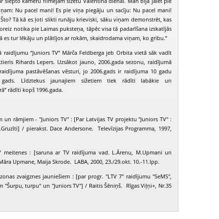
r slēpto kameru filmējām sižetu Valentīna dienai. Man bija jāiet pie
ņam: Nu pacel mani! Es pie viņa piegāju un sacīju: Nu pacel mani!
Što? Tā kā es ļoti slikti runāju krieviski, sāku viņam demonstrēt, kas
oreiz notika pie Laimas puksteņa, tāpēc visa tā padarīšana izskatījās
 kā es tur lēkāju un plātījos ar rokām, skaidrodama viņam, ko gribu.”
 raidījumu “Juniors TV” Mārča Feldberga jeb Orbita vietā sāk vadīt
aktieris Rihards Lepers. Uzsākot jauno, 2006.gada sezonu, raidījumā
 raidījuma pastāvēšanas vēsturi, jo 2006.gads ir raidījuma 10 gadu
s gads. Līdztekus jaunajiem sižetiem tiek rādīti labākie un
rā” rādīti kopš 1996.gada.
 un rāmjiem - "Juniors TV" : [Par Latvijas TV projektu "Juniors TV" :
I.Gruzīti] / pierakst. Dace Andersone. Televīzijas Programma, 1997,
V meitenes : [saruna ar TV raidījuma vad. L.Ārenu, M.Upmani un
 Māra Upmane, Maija Skrode. LABA, 2000, 23./29.okt. 10.-11.lpp.
ezonas zvaigznes jauniešiem : [par progr. "LTV 7" raidījumu "SeMS",
m "Šurpu, turpu" un "Juniors TV"] / Raitis Šēniņš. Rīgas Viļņi+, Nr.35