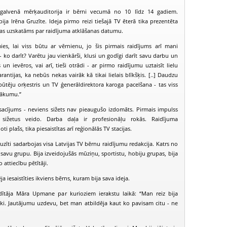
 galvenā mērķauditorija ir bērni vecumā no 10 līdz 14 gadiem.
ija Irēna Gruzīte. Ideja pirmo reizi tiešajā TV ēterā tika prezentēta
as uzskatāms par raidījuma atklāšanas datumu.
mies, lai viss būtu ar vērnienu, jo šis pirmais raidījums arī mani
 - ko darīt? Varētu jau vienkārši, klusi un godīgi darīt savu darbu un
n ievēros, vai arī, tieši otrādi - ar pirmo raidījumu uztaisīt lielu
rantijas, ka nebūs nekas vairāk kā tikai lielais blīkšķis. [..] Daudzu
 pūtēju orķestris un TV ģenerāldirektora karoga pacelšana - tas viss
sākumu.”
osacījums - neviens sižets nav pieaugušo izdomāts. Pirmais impulss
ižetus veido. Darba daļa ir profesionāļu rokās. Raidījuma
ti plašs, tika piesaistītas arī reģionālās TV stacijas.
uzīti sadarbojas visa Latvijas TV bērnu raidījumu redakcija. Katrs no
PIEEJ
PUBLISK
 savu grupu. Bija izveidojušās mūziņu, sportistu, hobiju grupas, bija
BIBLIOT
o attiecību pētītāji.
Juniors TV (2006-03-19)
Juniors TV (2006-03-26)
Juniors TV (2
 iesaistīties ikviens bērns, kuram bija sava ideja.
dītāja Māra Upmane par kurioziem ierakstu laikā: “Man reiz bija
ki. Jautājumu uzdevu, bet man atbildēja kaut ko pavisam citu - ne