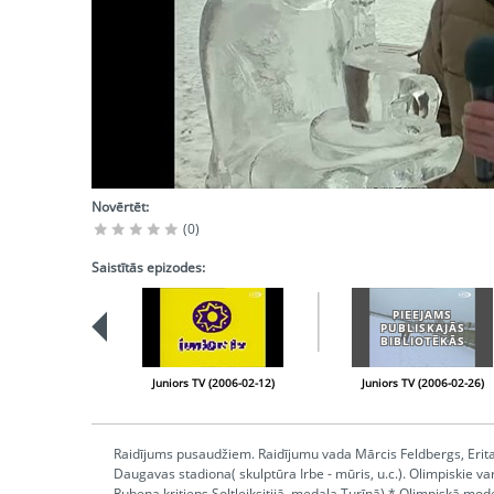
Novērtēt:
(0)
Saistītās epizodes:
PIEEJAMS
PUBLISKAJĀS
BIBLIOTĒKĀS
Juniors TV (2006-02-12)
Juniors TV (2006-02-26)
Raidījums pusaudžiem. Raidījumu vada Mārcis Feldbergs, Erita
Daugavas stadiona( skulptūra Irbe - mūris, u.c.). Olimpiskie varo
Rubeņa kritiens Soltleiksitijā, medaļa Turīnā) * Olimpiskā mode