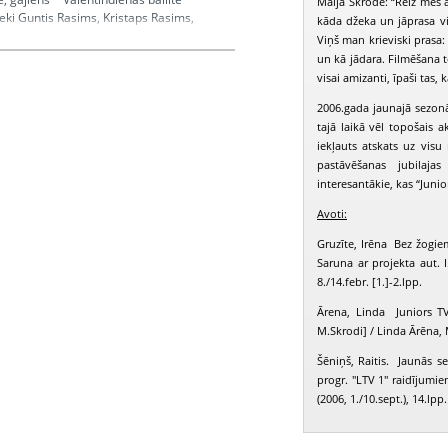
Maija Skrode: “Reiz mēs a
ieki Guntis Rasims, Kristaps Rasims,
kāda džeka un jāprasa vi
ced eels" dalībnieki, Aigars Runčis *
Viņš man krieviski prasa: 
rhīva materiāli
un kā jādara. Filmēšana t
visai amizanti, īpaši tas,
2006.gada jaunajā sezonā
Rasims Guntis, Rasims Kristaps, Orinskis
tajā laikā vēl topošais 
C", Runčis Aigars
iekļauts atskats uz visu
pastāvēšanas jubilaja
interesantākie, kas “Junio
Avoti:
Gruzīte, Irēna Bez žogiem
Saruna ar projekta aut. 
8./14.febr. [1.]-2.lpp.
Ārena, Linda Juniors T
M.Skrodi] / Linda Ārēna,
Šēniņš, Raitis. Jaunās s
progr. "LTV 1" raidījumie
(2006, 1./10.sept.), 14.lpp.