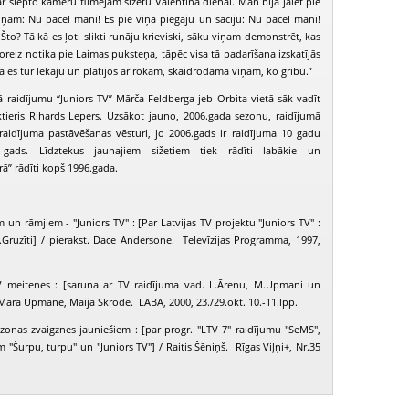
r slēpto kameru filmējām sižetu Valentīna dienai. Man bija jāiet pie
ņam: Nu pacel mani! Es pie viņa piegāju un sacīju: Nu pacel mani!
Što? Tā kā es ļoti slikti runāju krieviski, sāku viņam demonstrēt, kas
oreiz notika pie Laimas puksteņa, tāpēc visa tā padarīšana izskatījās
 kā es tur lēkāju un plātījos ar rokām, skaidrodama viņam, ko gribu.”
 raidījumu “Juniors TV” Mārča Feldberga jeb Orbita vietā sāk vadīt
aktieris Rihards Lepers. Uzsākot jauno, 2006.gada sezonu, raidījumā
 raidījuma pastāvēšanas vēsturi, jo 2006.gads ir raidījuma 10 gadu
s gads. Līdztekus jaunajiem sižetiem tiek rādīti labākie un
rā” rādīti kopš 1996.gada.
 un rāmjiem - "Juniors TV" : [Par Latvijas TV projektu "Juniors TV" :
I.Gruzīti] / pierakst. Dace Andersone. Televīzijas Programma, 1997,
V meitenes : [saruna ar TV raidījuma vad. L.Ārenu, M.Upmani un
 Māra Upmane, Maija Skrode. LABA, 2000, 23./29.okt. 10.-11.lpp.
ezonas zvaigznes jauniešiem : [par progr. "LTV 7" raidījumu "SeMS",
m "Šurpu, turpu" un "Juniors TV"] / Raitis Šēniņš. Rīgas Viļņi+, Nr.35