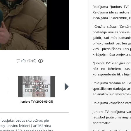
Raidījuma “Juniors TV”
Raidījuma idejas autore b
1996.gada 15.decembrī, k
I.Gruzīte stāsta: “Centā
nostādīja izvēles priekšā
gaidīt, kad mūs pamanīs u
blīkšķi, varbūt pat bez ga
viesu piedalīšanās, liels
krāšņoja mūsu projekta 
(0)
(0)
“Juniors TV” vienīgais n
nāk no bērniem, kas s
korespondentu tīkls bija ļo
Raidījuma tapšanā ar I.Gr
PIEEJAMS
PIEEJAMS
PUBLISKAJĀS
PUBLISKAJĀS
speciālistiem darbojas ar
BIBLIOTĒKĀS
BIBLIOTĒKĀS
arī analītiķi un savstarpēj
Juniors TV (2006-03-05)
Juniors TV (2006-03-12)
Raidījuma veidošanā varēja
Juniors TV raidījuma va
jāuzdod jautājums anglis
 Losjaka. Ledus skulptūras pie
par tematu”.
ņi un viņu kritieni ( arī Mārtiņa
; gājiens * Valentīndienas ballīte