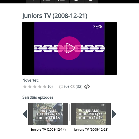
Juniors TV (2008-12-21)
Novērtēt:
(0)
(0)
(32)
Saistītās epizodes:
PIEEJAMS
PIEEJAMS
PIEEJA
PUBLISKAJĀS
PUBLISKAJĀS
PUBLISK
BIBLIOTĒKĀS
BIBLIOTĒKĀS
BIBLIOT
Juniors TV (2008-12-14)
Juniors TV (2008-12-28)
Juniors TV (200