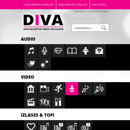
AUDIO IERAKSTU KATALOGS
VIDEO IERAKSTU KATALOGS
PAR PORTĀLU
Tulkošanu nodrošina Hugo.lv
AUDIO
VIDEO
IZLASES & TOPI