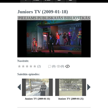
Juniors TV (2009-01-18)
PIEEJAMS PUBLISKAJĀS BIBLIOTĒKĀS
Novērtēt:
(2)
(0)
(0)
Saistītās epizodes:
PIEEJAMS
PIEEJAMS
PIEEJA
PUBLISKAJĀS
PUBLISKAJĀS
PUBLISK
BIBLIOTĒKĀS
BIBLIOTĒKĀS
BIBLIOT
Juniors TV (2009-01-11)
Juniors TV (2009-01-25)
Juniors TV (200