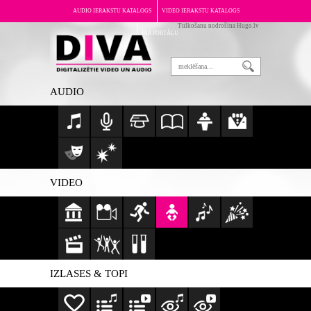
AUDIO IERAKSTU KATALOGS
VIDEO IERAKSTU KATALOGS
Tulkošanu nodrošina Hugo.lv
PAR PORTĀLU
AUDIO
VIDEO
IZLASES & TOPI