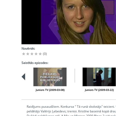
Novērtēt:
(0)
Saistītās epizodes:
PIEEJAMS
PUBLISKAJĀS
BIBLIOTĒKĀS
Juniors TV (2009-03-08)
Juniors TV (2009-03-22)
Raidījums pusaudžiem. Konkursa " Tā runā skolotājs" teicieni
peldētājs Valērijs Ļebedevs; treniņi. Kristīne baseinā kopā drau
Dažādi peldēšanas stili. * Mis un Misters 2009 Rīgas 2.vidussko