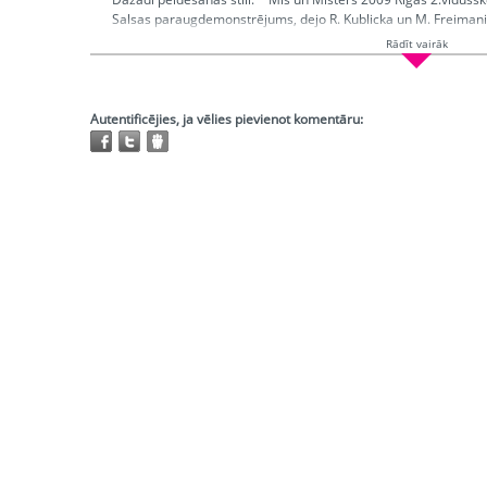
Salsas paraugdemonstrējums, dejo R. Kublicka un M. Freimanis
Rādīt vairāk
Ētera datumi:
2009-03-15; 2009-03-19; 2009-08-27
Hronometrāža:
0:26:15
Piedalās:
Ozols Krišjānis, Ozolājs Kristaps, Kleina Kristīne, Lo
Valērijs, Neimanis Dzintars, Bileskalne Laura, Senkāne Brigita
Autentificējies, ja vēlies pievienot komentāru:
Čuhleba Katrīna, Elnione Sintija, Vidrika Alīna, Rika Katrīna, Ķī
Znotiņš Reinis
Producents:
Grūzīte Irēne
Režisors:
Grūzīte Irēne
Atskaņojams:
tikai bibliotēkās
Trešo pušu autortiesības:
Ir