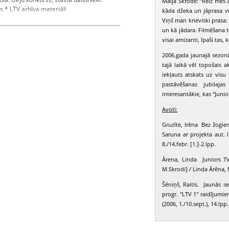
Maija Skrode: “Reiz mēs a
 * LTV arhīva materiāli
kāda džeka un jāprasa vi
Viņš man krieviski prasa: 
un kā jādara. Filmēšana t
visai amizanti, īpaši tas,
sjaka Erita, Gaumigs Gatis, Ļebedevs
, Kublicka Rūta, Freimanis Mārtiņš,
2006.gada jaunajā sezonā
kule Sandija, Grikke Artūrs, Bērziņš Artūrs,
tajā laikā vēl topošais 
iekļauts atskats uz visu
pastāvēšanas jubilaja
interesantākie, kas “Junio
Avoti:
Gruzīte, Irēna Bez žogiem
Saruna ar projekta aut. 
8./14.febr. [1.]-2.lpp.
Ārena, Linda Juniors T
M.Skrodi] / Linda Ārēna,
Šēniņš, Raitis. Jaunās s
progr. "LTV 1" raidījumie
(2006, 1./10.sept.), 14.lpp.