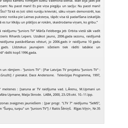
r slēpto kameru filmējām sižetu Valentīna dienai. Man bija jāiet pie
ņam: Nu pacel mani! Es pie viņa piegāju un sacīju: Nu pacel mani!
Što? Tā kā es ļoti slikti runāju krieviski, sāku viņam demonstrēt, kas
oreiz notika pie Laimas puksteņa, tāpēc visa tā padarīšana izskatījās
 kā es tur lēkāju un plātījos ar rokām, skaidrodama viņam, ko gribu.”
 raidījumu “Juniors TV” Mārča Feldberga jeb Orbita vietā sāk vadīt
aktieris Rihards Lepers. Uzsākot jauno, 2006.gada sezonu, raidījumā
 raidījuma pastāvēšanas vēsturi, jo 2006.gads ir raidījuma 10 gadu
s gads. Līdztekus jaunajiem sižetiem tiek rādīti labākie un
rā” rādīti kopš 1996.gada.
 un rāmjiem - "Juniors TV" : [Par Latvijas TV projektu "Juniors TV" :
I.Gruzīti] / pierakst. Dace Andersone. Televīzijas Programma, 1997,
V meitenes : [saruna ar TV raidījuma vad. L.Ārenu, M.Upmani un
 Māra Upmane, Maija Skrode. LABA, 2000, 23./29.okt. 10.-11.lpp.
ezonas zvaigznes jauniešiem : [par progr. "LTV 7" raidījumu "SeMS",
m "Šurpu, turpu" un "Juniors TV"] / Raitis Šēniņš. Rīgas Viļņi+, Nr.35