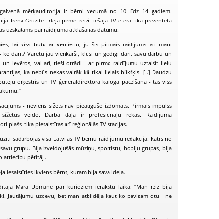
 galvenā mērķauditorija ir bērni vecumā no 10 līdz 14 gadiem.
ija Irēna Gruzīte. Ideja pirmo reizi tiešajā TV ēterā tika prezentēta
as uzskatāms par raidījuma atklāšanas datumu.
mies, lai viss būtu ar vērnienu, jo šis pirmais raidījums arī mani
 - ko darīt? Varētu jau vienkārši, klusi un godīgi darīt savu darbu un
n ievēros, vai arī, tieši otrādi - ar pirmo raidījumu uztaisīt lielu
rantijas, ka nebūs nekas vairāk kā tikai lielais blīkšķis. [..] Daudzu
 pūtēju orķestris un TV ģenerāldirektora karoga pacelšana - tas viss
sākumu.”
osacījums - neviens sižets nav pieaugušo izdomāts. Pirmais impulss
ižetus veido. Darba daļa ir profesionāļu rokās. Raidījuma
ti plašs, tika piesaistītas arī reģionālās TV stacijas.
uzīti sadarbojas visa Latvijas TV bērnu raidījumu redakcija. Katrs no
PIEEJAMS
PIEEJ
PUBLISKAJĀS
PUBLISK
 savu grupu. Bija izveidojušās mūziņu, sportistu, hobiju grupas, bija
BIBLIOTĒKĀS
BIBLIOT
o attiecību pētītāji.
Juniors TV (2009-04-12)
Juniors TV (2009-04-19)
Juniors TV (2
 iesaistīties ikviens bērns, kuram bija sava ideja.
dītāja Māra Upmane par kurioziem ierakstu laikā: “Man reiz bija
ki. Jautājumu uzdevu, bet man atbildēja kaut ko pavisam citu - ne