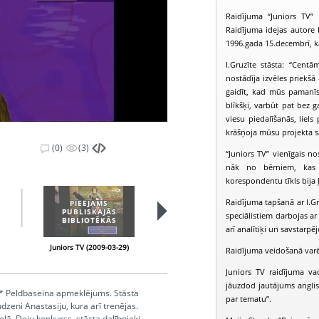
Raidījuma “Juniors TV”
Raidījuma idejas autore b
1996.gada 15.decembrī, k
I.Gruzīte stāsta: “Centā
nostādīja izvēles priekšā
gaidīt, kad mūs pamanīs u
blīkšķi, varbūt pat bez ga
viesu piedalīšanās, liels
krāšņoja mūsu projekta 
(0)
(3)
“Juniors TV” vienīgais n
nāk no bērniem, kas s
korespondentu tīkls bija ļo
Raidījuma tapšanā ar I.Gr
PIEEJAMS
PIEEJAMS
PUBLISKAJĀS
PUBLISKAJĀS
speciālistiem darbojas ar
BIBLIOTĒKĀS
BIBLIOTĒKĀS
arī analītiķi un savstarpēj
Juniors TV (2009-03-29)
Juniors TV (2009-04-05)
Raidījuma veidošanā varēja
Juniors TV raidījuma va
jāuzdod jautājums anglis
. * Peldbaseina apmeklējums. Stāsta
par tematu”.
dzeni Anastasiju, kura arī trenējas.
lā. Deju konkurss, stāsta dalībnieki.