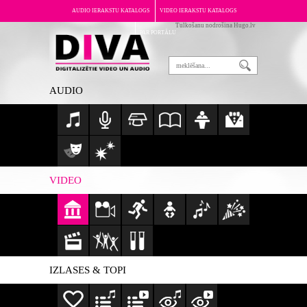
AUDIO IERAKSTU KATALOGS
VIDEO IERAKSTU KATALOGS
Tulkošanu nodrošina Hugo.lv
PAR PORTĀLU
AUDIO
VIDEO
IZLASES & TOPI