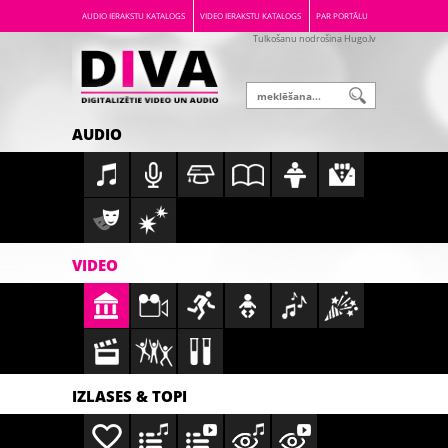
AUDIO IERAKSTU KATALOGS
VIDEO IERAKSTU KATALOGS
PAR PORTĀLU
Tulkošanu nodrošina Hugo.lv
AUDIO
VIDEO
IZLASES & TOPI