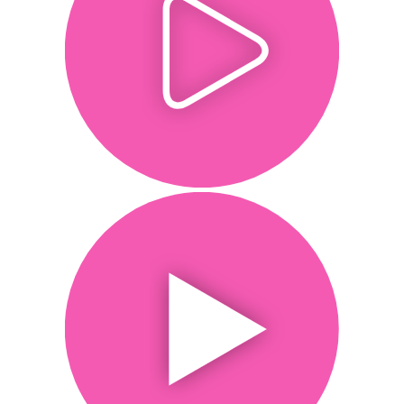
Trešo pušu autortiesības:
Ir