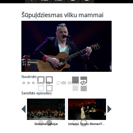
Šūpuļdziesmas vilku mammai
Novērtēt:
(0)
(0)
(22)
Saistītās epizodes:
Dziesma Latvijai
Uztakts. Duets MomenTum