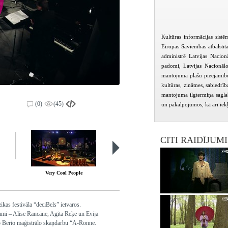
Kultūras informācijas sist
Eiropas Savienības atbalstīt
administrē Latvijas Nacio
padomi, Latvijas Nacionāl
mantojuma plašu pieejamību 
kultūras, zinātnes, sabiedrī
mantojuma ilgtermiņa saglab
(0)
(45)
un pakalpojumos, kā arī iekļ
CITI RAIDĪJUM
Very Cool People
Zelta baroks
s festivāla “deciBels” ietvaros.
mi – Alise Rancāne, Agita Reķe un Evija
āno Berio maģistrālo skaņdarbu “A-Ronne.