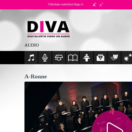
Tulkošanu nodrošina Hugo.lv
AUDIO
A-Ronne