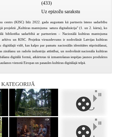
(433)
Uz epizožu sarakstu
ēmu centrs (KISC) līdz 2022. gada augustam kā partneris īsteno sadarbību
ajā projektā „Kultūras mantojuma satura digitalizācija" (1. un 2. kārta), ko
nālā bibliotēka sadarbībā ar partneriem – Nacionālā kultūras mantojuma
o arhīvu un KISC. Projekta virsuzdevums ir
nodrošināt Latvijas kultūras
digitālajā vidē, kas kalpo par pamatu nacionālās identitātes stiprināšanai,
bas zināšanu un radošo industriju attīstībai, un nodrošināt nacionāla kultūras
āšanu digitālā formā, atkārtotas tā izmantošanas iespējas jaunos produktos
aušanos vienotā Eiropas un pasaules kultūras digitālajā telpā.
I KATEGORIJĀ
Mūzika klusumā
Zaļa zied zālīte Lieldienas rītā
Ligeti. Laik