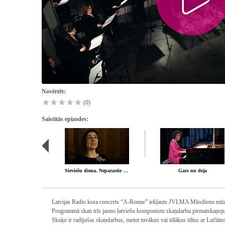
Novērtēt:
(0)
Saistītās epizodes:
Sieviešu diena. Neparastie instrumenti
Gars un deja
Latvijas Radio kora concerts “A-Ronne” iekļauts JVLMA Mūsdienu mūzika
Programmā skan trīs jauno latviešu komponistu skaņdarbu pirmatskaņoju
Skuķe ir radījušas skaņdarbus, metot tuvākus vai tālākus tiltus ar Luči