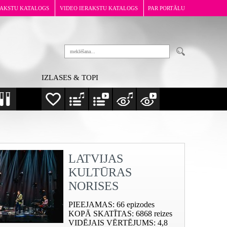
RAKSTU KATALOGS
VIDEO IERAKSTU KATALOGS
PAR PORTĀLU
IZLASES & TOPI
LATVIJAS
KULTŪRAS
NORISES
PIEEJAMAS
: 66 epizodes
KOPĀ SKATĪTAS
: 6868 reizes
VIDĒJAIS VĒRTĒJUMS
: 4,8