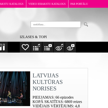
RAKSTU KATALOGS
VIDEO IERAKSTU KATALOGS
PAR PORTĀLU
IZLASES & TOPI
LATVIJAS
KULTŪRAS
NORISES
PIEEJAMAS
: 66 epizodes
KOPĀ SKATĪTAS
: 6869 reizes
VIDĒJAIS VĒRTĒJUMS
: 4,8