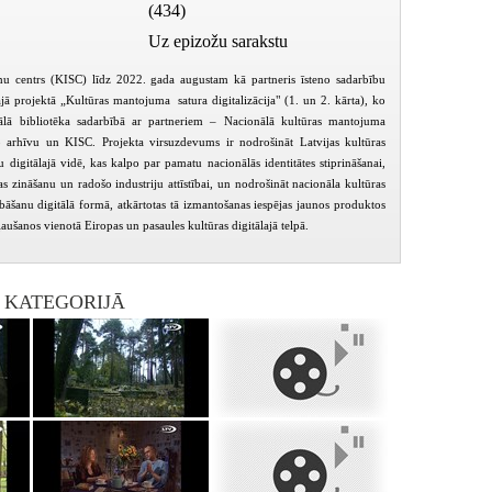
(434)
Uz epizožu sarakstu
ēmu centrs (KISC) līdz 2022. gada augustam kā partneris īsteno sadarbību
ajā projektā „Kultūras mantojuma satura digitalizācija" (1. un 2. kārta), ko
nālā bibliotēka sadarbībā ar partneriem – Nacionālā kultūras mantojuma
o arhīvu un KISC. Projekta virsuzdevums ir
nodrošināt Latvijas kultūras
digitālajā vidē, kas kalpo par pamatu nacionālās identitātes stiprināšanai,
bas zināšanu un radošo industriju attīstībai, un nodrošināt nacionāla kultūras
āšanu digitālā formā, atkārtotas tā izmantošanas iespējas jaunos produktos
aušanos vienotā Eiropas un pasaules kultūras digitālajā telpā.
I KATEGORIJĀ
VEF JAZZ CLUB Going the Pretty Road
Putni un Atomos. Latvijas jaunās mūzikas dienas 2021