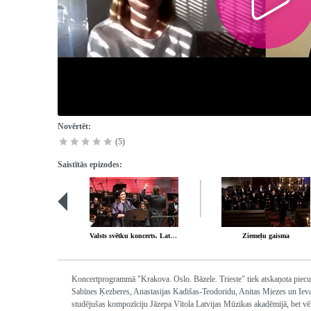
Novērtēt:
(5)
Saistītās epizodes:
Valsts svētku koncerts. Latvijai 102
Ziemeļu gaisma
Koncertprogrammā "Krakova. Oslo. Bāzele. Trieste" tiek atskaņota piecu
Sabīnes Ķezberes, Anastasijas Kadišas-Teodoridu, Anitas Miezes un Iev
studējušas kompozīciju Jāzepa Vītola Latvijas Mūzikas akadēmijā, bet vēl