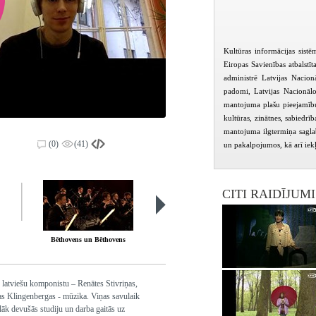
Kultūras informācijas sist
Eiropas Savienības atbalstīt
administrē Latvijas Nacio
padomi, Latvijas Nacionāl
mantojuma plašu pieejamību 
kultūras, zinātnes, sabiedrī
mantojuma ilgtermiņa saglab
(0)
(41)
un pakalpojumos, kā arī iekļ
CITI RAIDĪJUM
Bēthovens un Bēthovens
Uztakts. Latvijas jaunie talanti
 latviešu komponistu – Renātes Stivriņas,
as Klingenbergas - mūzika. Viņas savulaik
āk devušās studiju un darba gaitās uz