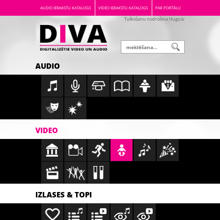
AUDIO IERAKSTU KATALOGS
VIDEO IERAKSTU KATALOGS
PAR PORTĀLU
Tulkošanu nodrošina Hugo.lv
AUDIO
VIDEO
IZLASES & TOPI