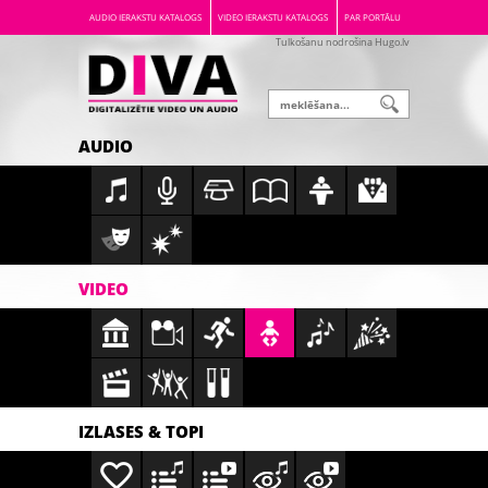
AUDIO IERAKSTU KATALOGS
VIDEO IERAKSTU KATALOGS
PAR PORTĀLU
Tulkošanu nodrošina Hugo.lv
AUDIO
VIDEO
IZLASES & TOPI