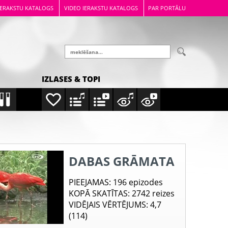
IERAKSTU KATALOGS
VIDEO IERAKSTU KATALOGS
PAR PORTĀLU
IZLASES & TOPI
DABAS GRĀMATA
PIEEJAMAS
: 196 epizodes
KOPĀ SKATĪTAS
: 2742 reizes
VIDĒJAIS VĒRTĒJUMS
: 4,7
(114)