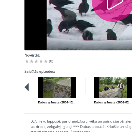
Novērtēt:
(0)
Saistītās epizodes:
Dabas grāmata (2001-12-27)
Dabas grāmata (2002-02-13)
Dzīvnieku lappusē: par draudzību cilvēku un putnu starpā, ziema 
laukirbes, zeltgalvji, gulbji *** Dabas lappusē: Krītošie un kāp
strauti Amatas pagastā, Amatas upe