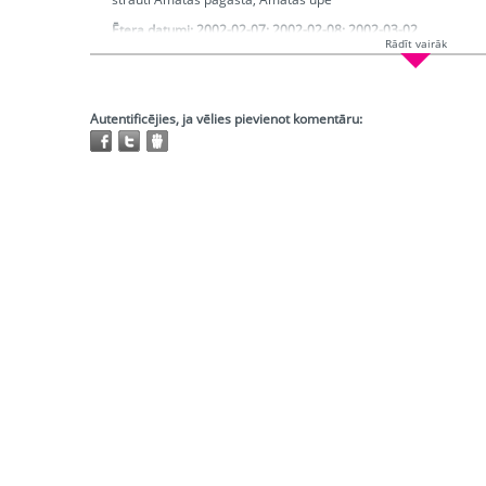
Ētera datumi:
2002-02-07; 2002-02-08; 2002-03-02
Rādīt vairāk
Hronometrāža:
0:26:32
Piedalās:
Līdaka Ingmārs, Eniņš Guntis, Bormane Lidija, Laup
Producents:
Šadurska Ilze
Režisors:
Tilaka Indra, Čakste Ināra
Autentificējies, ja vēlies pievienot komentāru:
Atskaņojams:
visur
Trešo pušu autortiesības:
Nav