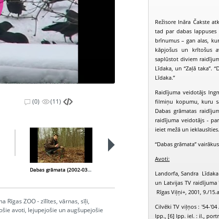
Režisore Ināra Čakste atk
tad par dabas lappuses s
brīnumus – gan alas, kur
kāpjošus un krītošus a
saplūstot diviem raidīju
Līdaka, un “Zaļā taka”. 
Līdaka.”
Raidījuma veidotājs Ing
(0)
(11)
filmiņu kopumu, kuru sa
Dabas grāmatas raidījum
raidījuma veidotājs - pa
ieiet mežā un ieklausīties
“Dabas grāmata” vairākus
Avoti:
Dabas grāmata (2002-03-07)
Dabas grāmata (2002-03-23)
Landorfa, Sandra Līdaka 
un Latvijas TV raidījuma 
Rīgas Viļņi+, 2001, 9./15.a
Rīgas ZOO - zīlītes, vārnas, sīļi,
Cilvēki TV viļņos : '54-'04
jošie avoti, lejupejošie un augšupejošie
lpp., [6] lpp. iel. : il., port