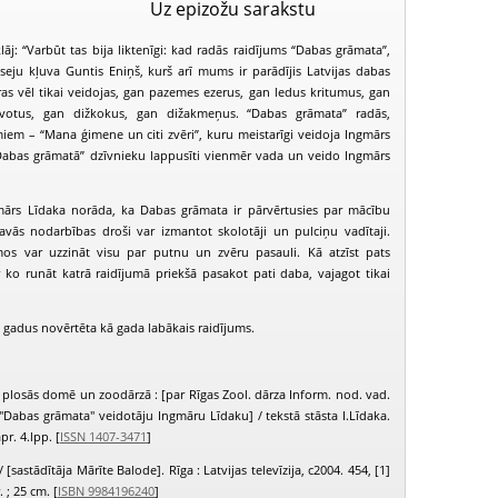
Uz epizožu sarakstu
lāj: “Varbūt tas bija liktenīgi: kad radās raidījums “Dabas grāmata”,
eju kļuva Guntis Eniņš, kurš arī mums ir parādījis Latvijas dabas
as vēl tikai veidojas, gan pazemes ezerus, gan ledus kritumus, gan
votus, gan dižkokus, gan dižakmeņus. “Dabas grāmata” radās,
miem – “Mana ģimene un citi zvēri”, kuru meistarīgi veidoja Ingmārs
“Dabas grāmatā” dzīvnieku lappusīti vienmēr vada un veido Ingmārs
mārs Līdaka norāda, ka Dabas grāmata ir pārvērtusies par mācību
vās nodarbības droši var izmantot skolotāji un pulciņu vadītaji.
os var uzzināt visu par putnu un zvēru pasauli. Kā atzīst pats
r ko runāt katrā raidījumā priekšā pasakot pati daba, vajagot tikai
.
 gadus novērtēta kā gada labākais raidījums.
Dabas grāmata (2002-04-03)
Dabas grāmata (2002-04-18)
plosās domē un zoodārzā : [par Rīgas Zool. dārza Inform. nod. vad.
"Dabas grāmata" veidotāju Ingmāru Līdaku] / tekstā stāsta I.Līdaka.
pr. 4.lpp. [
ISSN 1407-3471
]
 / [sastādītāja Mārīte Balode]. Rīga : Latvijas televīzija, c2004. 454, [1]
r. ; 25 cm. [
ISBN 9984196240
]