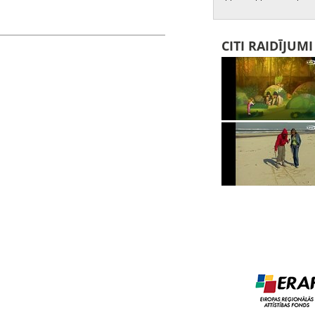
CITI RAIDĪJUM
ace Žermēna, Čakstiņš Andris