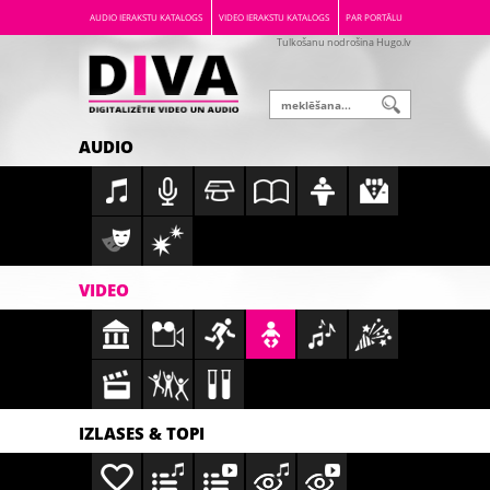
AUDIO IERAKSTU KATALOGS
VIDEO IERAKSTU KATALOGS
PAR PORTĀLU
Tulkošanu nodrošina Hugo.lv
AUDIO
VIDEO
IZLASES & TOPI