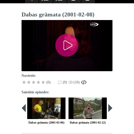
Dabas grāmata (2001-02-08)
Novērtēt:
(0)
(0)
(10)
Saistītās epizodes:
Dabas grāmata (2001-02-06)
Dabas grāmata (2001-02-22)
Dabas grāmata (2