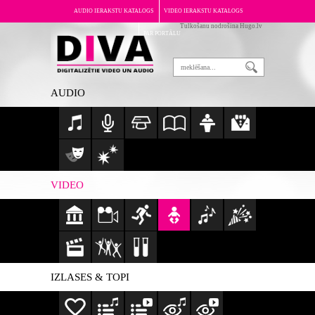
AUDIO IERAKSTU KATALOGS
VIDEO IERAKSTU KATALOGS
Tulkošanu nodrošina Hugo.lv
PAR PORTĀLU
AUDIO
VIDEO
IZLASES & TOPI