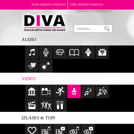
AUDIO IERAKSTU KATALOGS
VIDEO IERAKSTU KATALOGS
Tulkošanu nodrošina Hugo.lv
PAR PORTĀLU
AUDIO
VIDEO
IZLASES & TOPI