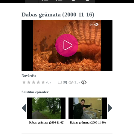
Dabas grāmata (2000-11-16)
Novērtēt:
(0)
(0)
(15)
Saistītās epizodes:
Dabas grāmata (2000-11-02)
Dabas grāmata (2000-11-30)
Dabas grāmata (2