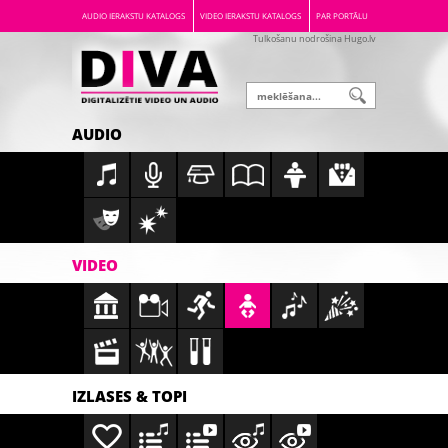
AUDIO IERAKSTU KATALOGS
VIDEO IERAKSTU KATALOGS
PAR PORTĀLU
Tulkošanu nodrošina Hugo.lv
AUDIO
VIDEO
IZLASES & TOPI