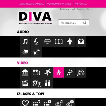
AUDIO IERAKSTU KATALOGS
VIDEO IERAKSTU KATALOGS
PAR PORTĀLU
Tulkošanu nodrošina Hugo.lv
AUDIO
VIDEO
IZLASES & TOPI