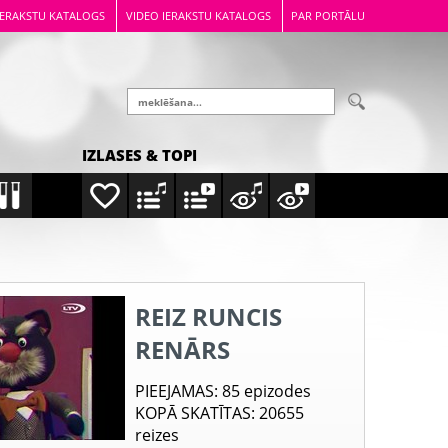
IERAKSTU KATALOGS
VIDEO IERAKSTU KATALOGS
PAR PORTĀLU
IZLASES & TOPI
REIZ RUNCIS
RENĀRS
PIEEJAMAS
: 85 epizodes
KOPĀ SKATĪTAS
: 20655
reizes