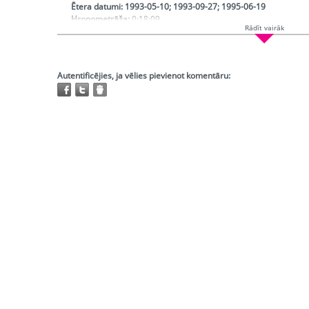
Ētera datumi:
1993-05-10; 1993-09-27; 1995-06-19
Hronometrāža:
0:18:09
Rādīt vairāk
Režisors:
Folkmane Benita
Redaktors:
Kviese Ruta
Atskaņojams:
visur
Trešo pušu autortiesības:
Nav
Autentificējies, ja vēlies pievienot komentāru: