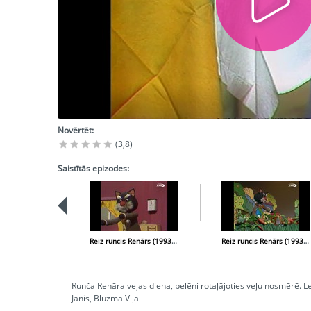
Novērtēt:
(3,8)
Saistītās epizodes:
Reiz runcis Renārs (1993-04-12)
Reiz runcis Renārs (1993-09-13)
Runča Renāra veļas diena, pelēni rotaļājoties veļu nosmērē. L
Jānis, Blūzma Vija