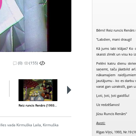
Bērni! Reiz runcis Renārs 
"Labdien, mani draugi!
Kā jums labi klājas? Ko 
skaisti zīmēt un visu ko
(0)
(155)
Pelēni katru dienu skrien
saņemt, taču jāatbild a
nākamajiem raidījumiem
jautājumu - ko es darbu v
varat gan uzrakstīt, gan 
Ļoti, ļoti, ļoti gaidīšu!
Uz redzēšanos!
Reiz runcis Renārs (1993-10-11)
Reiz runcis Renārs (1993-12-06)
Jūsu Runcis Renārs"
Avoti:
elles vada Kirmuška Laila, Kirmuška
Rīgas Viļņi, 1993, Nr.19 (1