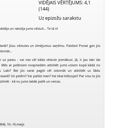
VIDĒJAIS VĒRTĒJUMS
: 4,1
(144)
Uz epizožu sarakstu
sēdēja un rakstīja jums vēstuli… Te tā ir!
darāt? Jūsu vēstules un zīmējumus saņēmu. Paldies! Protat gan jūs
 izdomāt…
 uz pastu - vai nav vēl kāda vēstule pienākusi. Jā, ir jau labi tās
rī. Mēs ar pelēniem nospriedām atbildēt jums visiem kopā kādā no
. Labi? Bet jūs varat pagūt vēl izdomāt un atbildēt uz šādu
asarā? Un pelēni? Vai palīdz man? Vai tikai blēņojas? Par visu to jūs
uzzīmēt - kā nu jums labāk patīk un veicas.
Reiz runcis Renārs (1994-01-03)
Reiz runcis Renārs (1994-02-28)
864), 10.-16.maijs