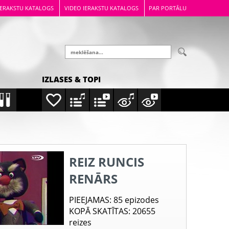
IERAKSTU KATALOGS
VIDEO IERAKSTU KATALOGS
PAR PORTĀLU
IZLASES & TOPI
REIZ RUNCIS
RENĀRS
PIEEJAMAS
: 85 epizodes
KOPĀ SKATĪTAS
: 20655
reizes