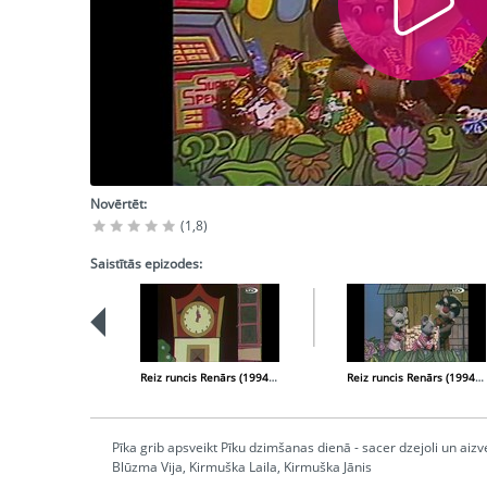
Novērtēt:
(1,8)
Saistītās epizodes:
Reiz runcis Renārs (1994-06-12)
Reiz runcis Renārs (1994-10-10)
Pīka grib apsveikt Pīku dzimšanas dienā - sacer dzejoli un aiz
Blūzma Vija, Kirmuška Laila, Kirmuška Jānis