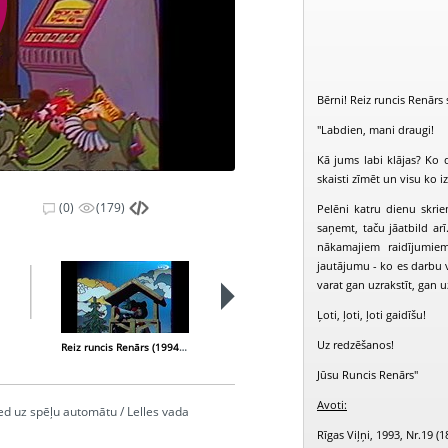
Bērni! Reiz runcis Renārs 
"Labdien, mani draugi!
Kā jums labi klājas? Ko 
skaisti zīmēt un visu ko
(0)
(179)
Pelēni katru dienu skrien
saņemt, taču jāatbild a
nākamajiem raidījumiem
jautājumu - ko es darbu v
varat gan uzrakstīt, gan 
Ļoti, ļoti, ļoti gaidīšu!
Uz redzēšanos!
Reiz runcis Renārs (1994-11-07)
Reiz runcis Renārs (1994-12-05)
Jūsu Runcis Renārs"
Avoti:
ved uz spēļu automātu / Lelles vada
Rīgas Viļņi, 1993, Nr.19 (1