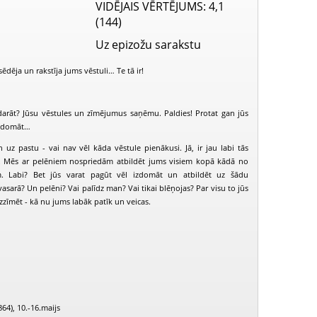
VIDĒJAIS VĒRTĒJUMS
: 4,1
(144)
Uz epizožu sarakstu
sēdēja un rakstīja jums vēstuli… Te tā ir!
darāt? Jūsu vēstules un zīmējumus saņēmu. Paldies! Protat gan jūs
 izdomāt…
 uz pastu - vai nav vēl kāda vēstule pienākusi. Jā, ir jau labi tās
rī. Mēs ar pelēniem nospriedām atbildēt jums visiem kopā kādā no
. Labi? Bet jūs varat pagūt vēl izdomāt un atbildēt uz šādu
asarā? Un pelēni? Vai palīdz man? Vai tikai blēņojas? Par visu to jūs
uzzīmēt - kā nu jums labāk patīk un veicas.
Reiz runcis Renārs (1995-01-02)
Reiz runcis Renārs (1995-01-16)
864), 10.-16.maijs