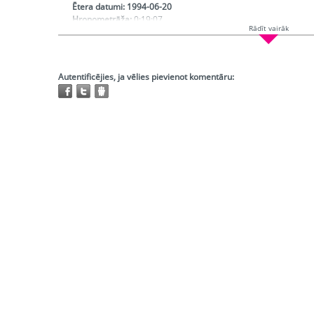
Ētera datumi:
1994-06-20
Hronometrāža:
0:19:07
Rādīt vairāk
Režisors:
Folkmane Benita
Redaktors:
Kviese Ruta
Atskaņojams:
visur
Trešo pušu autortiesības:
Nav
Autentificējies, ja vēlies pievienot komentāru: