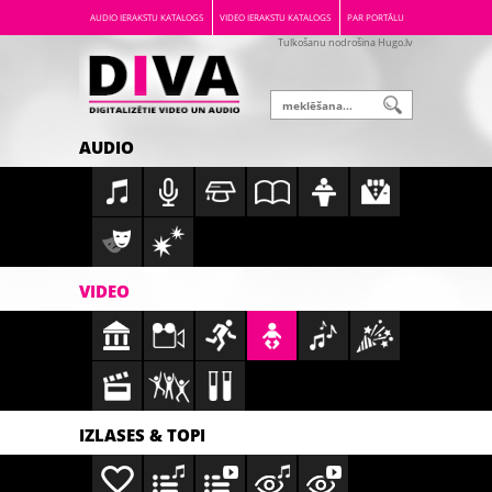
AUDIO IERAKSTU KATALOGS
VIDEO IERAKSTU KATALOGS
PAR PORTĀLU
Tulkošanu nodrošina Hugo.lv
AUDIO
VIDEO
IZLASES & TOPI