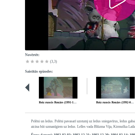
Novērtēt:
(3,3)
Saistītās epizodes:
Reiz runcis Renārs (1991-12-09)
Reiz runcis Renārs (1992-03-02)
Pelēni un ledus. Pelēni pavasarī uzstumj uz ledus sniegavīrus, ledus gaba
aicina būt uzmanīgiem uz ledus. Lelles vada Blūzma Vija, Kirmuška Lail