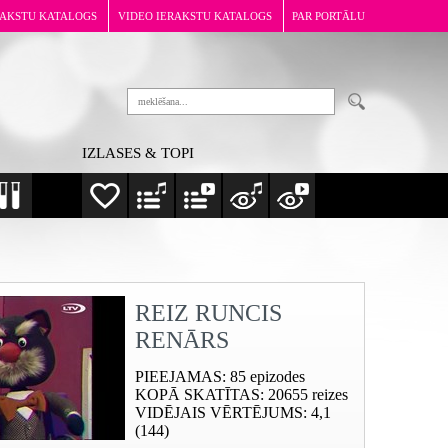
RAKSTU KATALOGS
VIDEO IERAKSTU KATALOGS
PAR PORTĀLU
IZLASES & TOPI
REIZ RUNCIS
RENĀRS
PIEEJAMAS
: 85 epizodes
KOPĀ SKATĪTAS
: 20655 reizes
VIDĒJAIS VĒRTĒJUMS
: 4,1
(144)