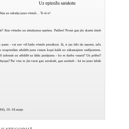
Uz epizožu sarakstu
ēja un rakstīja jums vēstuli… Te tā ir!
āt? Jūsu vēstules un zīmējumus saņēmu. Paldies! Protat gan jūs skaisti zīmēt
 pastu - vai nav vēl kāda vēstule pienākusi. Jā, ir jau labi tās saņemt, taču
iem nospriedām atbildēt jums visiem kopā kādā no nākamajiem raidījumiem.
ēl izdomāt un atbildēt uz šādu jautājumu - ko es darbu vasarā? Un pelēni?
lēņojas? Par visu to jūs varat gan uzrakstīt, gan uzzīmēt - kā nu jums labāk
Reiz runcis Renārs (1992-05-11)
Reiz runcis Renārs (1992-06-29)
864), 10.-16.maijs