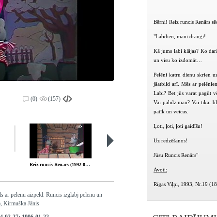
Bērni! Reiz runcis Renārs sēd
"Labdien, mani draugi!
Kā jums labi klājas? Ko dar
un visu ko izdomāt…
Pelēni katru dienu skrien uz
jāatbild arī. Mēs ar pelēn
Labi? Bet jūs varat pagūt v
(0)
(157)
Vai palīdz man? Vai tikai b
patīk un veicas.
Ļoti, ļoti, ļoti gaidīšu!
Uz redzēšanos!
Jūsu Runcis Renārs"
Reiz runcis Renārs (1992-03-30)
Reiz runcis Renārs (1992-04-13)
Avoti:
Rīgas Viļņi, 1993, Nr.19 (1
ls ar pelēnu aizpeld. Runcis izglābj pelēnu un
a, Kirmuška Jānis