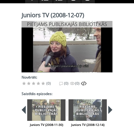
Juniors TV (2008-12-07)
PIEEJAMS PUBLISKAJĀS BIBLIOTĒKĀS
Novērtēt:
(0)
(0)
(0)
Saistītās epizodes:
PIEEJAMS
PIEEJAMS
PUBLISKAJĀS
PUBLISKAJĀS
BIBLIOTĒKĀS
BIBLIOTĒKĀS
Juniors TV (2008-11-30)
Juniors TV (2008-12-14)
Juniors TV (200