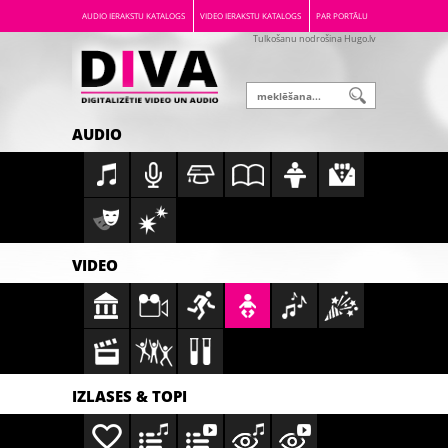
AUDIO IERAKSTU KATALOGS
VIDEO IERAKSTU KATALOGS
PAR PORTĀLU
Tulkošanu nodrošina Hugo.lv
AUDIO
VIDEO
IZLASES & TOPI