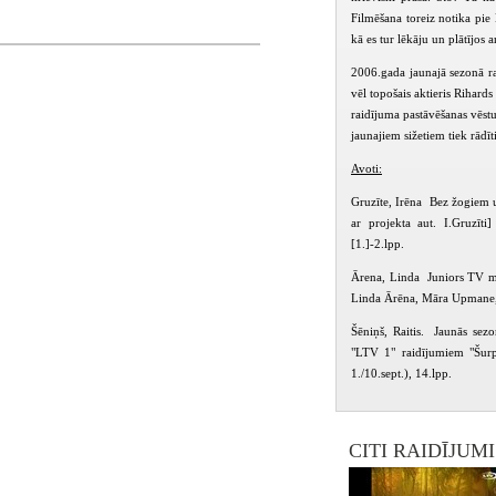
Filmēšana toreiz notika pie L
kā es tur lēkāju un plātījos
va, Dudarevs Rūdolfs, Urbacāne Kristīne, Šolis
2006.gada jaunajā sezonā ra
vēl topošais aktieris Rihard
raidījuma pastāvēšanas vēstu
jaunajiem sižetiem tiek rādīt
Avoti:
Gruzīte, Irēna Bez žogiem u
ar projekta aut. I.Gruzīti
[1.]-2.lpp.
Ārena, Linda Juniors TV me
Linda Ārēna, Māra Upmane,
Šēniņš, Raitis. Jaunās sez
"LTV 1" raidījumiem "Šurp
1./10.sept.), 14.lpp.
CITI RAIDĪJUM