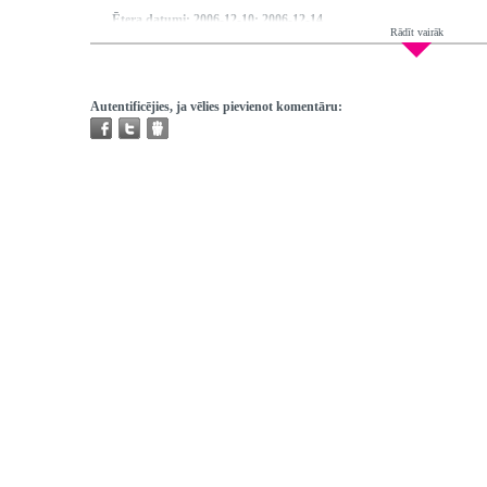
Ētera datumi:
2006-12-10; 2006-12-14
Rādīt vairāk
Hronometrāža:
0:26:14
Piedalās:
Lepers Rihards, Paulauska Linda, Feldbergs Mārcis, Ikstena E
Ģirts, Širmelis-Širmanis Gints
Producents:
Grūzīte Irēne
Autentificējies, ja vēlies pievienot komentāru:
Atskaņojams:
tikai bibliotēkās
Trešo pušu autortiesības:
Ir