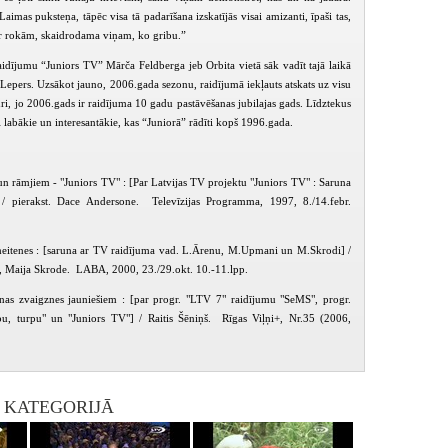
aimas puksteņa, tāpēc visa tā padarīšana izskatījās visai amizanti, īpaši tas,
 ar rokām, skaidrodama viņam, ko gribu.”
idījumu “Juniors TV” Mārča Feldberga jeb Orbita vietā sāk vadīt tajā laikā
s Lepers. Uzsākot jauno, 2006.gada sezonu, raidījumā iekļauts atskats uz visu
ri, jo 2006.gads ir raidījuma 10 gadu pastāvēšanas jubilajas gads. Līdztekus
i labākie un interesantākie, kas “Juniorā” rādīti kopš 1996.gada.
n rāmjiem - "Juniors TV" : [Par Latvijas TV projektu "Juniors TV" : Saruna
] / pierakst. Dace Andersone. Televīzijas Programma, 1997, 8./14.febr.
itenes : [saruna ar TV raidījuma vad. L.Ārenu, M.Upmani un M.Skrodi] /
 Maija Skrode. LABA, 2000, 23./29.okt. 10.-11.lpp.
onas zvaigznes jauniešiem : [par progr. "LTV 7" raidījumu "SeMS", progr.
u, turpu" un "Juniors TV"] / Raitis Šēniņš. Rīgas Viļņi+, Nr.35 (2006,
I KATEGORIJĀ