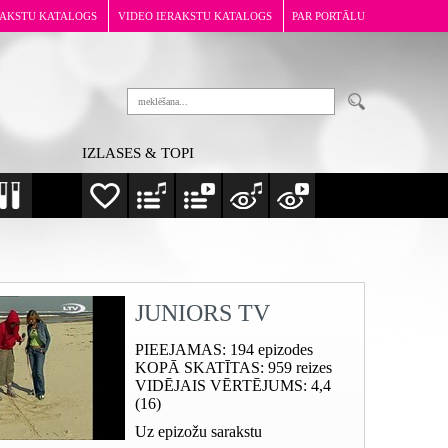
RAKSTU KATALOGS
VIDEO IERAKSTU KATALOGS
PAR PORTĀLU
IZLASES & TOPI
JUNIORS TV
PIEEJAMAS
: 194 epizodes
KOPĀ SKATĪTAS
: 959 reizes
VIDĒJAIS VĒRTĒJUMS
: 4,4
(16)
Uz epizožu sarakstu