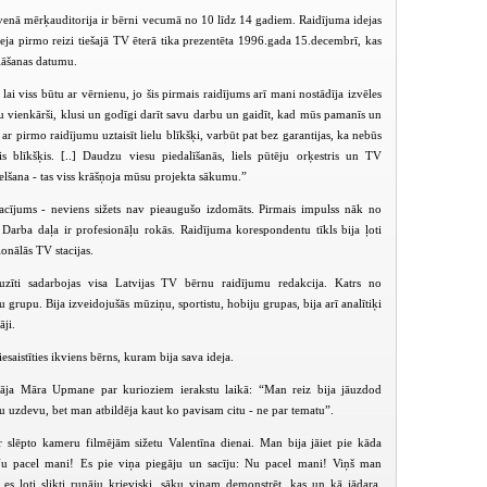
enā mērķauditorija ir bērni vecumā no 10 līdz 14 gadiem. Raidījuma idejas
deja pirmo reizi tiešajā TV ēterā tika prezentēta 1996.gada 15.decembrī, kas
lāšanas datumu.
 lai viss būtu ar vērnienu, jo šis pirmais raidījums arī mani nostādīja izvēles
au vienkārši, klusi un godīgi darīt savu darbu un gaidīt, kad mūs pamanīs un
 - ar pirmo raidījumu uztaisīt lielu blīkšķi, varbūt pat bez garantijas, ka nebūs
is blīkšķis. [..] Daudzu viesu piedalīšanās, liels pūtēju orķestris un TV
elšana - tas viss krāšņoja mūsu projekta sākumu.”
acījums - neviens sižets nav pieaugušo izdomāts. Pirmais impulss nāk no
 Darba daļa ir profesionāļu rokās. Raidījuma korespondentu tīkls bija ļoti
ģionālās TV stacijas.
uzīti sadarbojas visa Latvijas TV bērnu raidījumu redakcija. Katrs no
u grupu. Bija izveidojušās mūziņu, sportistu, hobiju grupas, bija arī analītiķi
PIEEJAMS
PIEEJAMS
PIEEJ
PUBLISKAJĀS
PUBLISKAJĀS
PUBLISK
āji.
BIBLIOTĒKĀS
BIBLIOTĒKĀS
BIBLIOT
saistīties ikviens bērns, kuram bija sava ideja.
Juniors TV (2007-01-07)
Juniors TV (2007-01-14)
Juniors TV (2
tāja Māra Upmane par kurioziem ierakstu laikā: “Man reiz bija jāuzdod
u uzdevu, bet man atbildēja kaut ko pavisam citu - ne par tematu”.
 slēpto kameru filmējām sižetu Valentīna dienai. Man bija jāiet pie kāda
u pacel mani! Es pie viņa piegāju un sacīju: Nu pacel mani! Viņš man
 es ļoti slikti runāju krieviski, sāku viņam demonstrēt, kas un kā jādara.