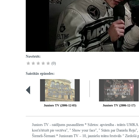
Novērtēt:
(0)
Saistītās epizodes:
PIEEJAMS
PIEEJAMS
PUBLISKAJĀS
PUBLISKAJĀS
BIBLIOTĒKĀS
BIBLIOTĒKĀS
Juniors TV (2006-12-03)
Juniors TV (2006-12-17)
Juniors TV - raidījums pusaudžiem * Sižetos: apvienība - teātris UMKA.
kost'n'tērzēt pie vectēva", " Show your face", " Stāsts par Danielu Reju", 
Širmeli-Širmani * Junioram TV – 10, jauniešu teātra festivāls “ Ziedošā p