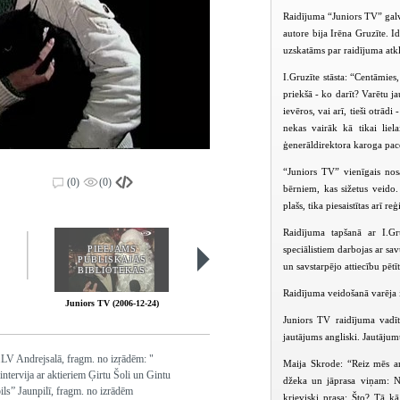
Raidījuma “Juniors TV” galv
autore bija Irēna Gruzīte. I
uzskatāms par raidījuma atk
I.Gruzīte stāsta: “Centāmies,
priekšā - ko darīt? Varētu j
ievēros, vai arī, tieši otrādi
nekas vairāk kā tikai liela
ģenerāldirektora karoga pac
“Juniors TV” vienīgais nos
(0)
(0)
bērniem, kas sižetus veido.
plašs, tika piesaistītas arī re
Raidījuma tapšanā ar I.Gr
speciālistiem darbojas ar sav
PIEEJAMS
PIEEJAMS
PUBLISKAJĀS
PUBLISKAJĀS
un savstarpējo attiecību pētīt
BIBLIOTĒKĀS
BIBLIOTĒKĀS
Raidījuma veidošanā varēja ie
Juniors TV (2006-12-24)
Juniors TV (2006-12-31)
Juniors TV raidījuma vadī
jautājums angliski. Jautājum
LV Andrejsalā, fragm. no izŗādēm: "
Maija Skrode: “Reiz mēs ar
intervija ar aktieriem Ģirtu Šoli un Gintu
džeka un jāprasa viņam: N
ils” Jaunpilī, fragm. no izrādēm
krieviski prasa: Što? Tā kā