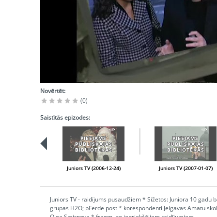
Novērtēt:
(0)
Saistītās epizodes:
PIEEJAMS
PIEEJAMS
PUBLISKAJĀS
PUBLISKAJĀS
BIBLIOTĒKĀS
BIBLIOTĒKĀS
Juniors TV (2006-12-24)
Juniors TV (2007-01-07)
Juniors TV - raidījums pusaudžiem * Sižetos: Juniora 10 gadu 
grupas H2O; pFerde post * korespondenti Jelgavas Amatu skolā
Olga Smirnova * fragm. no iepriekšējiem raidījumiem