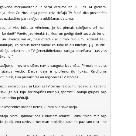
 galvenā mērķauditorija ir bērni vecumā no 10 līdz 14 gadiem.
ija Irēna Gruzīte. Ideja pirmo reizi tiešajā TV ēterā tika prezentēta
as uzskatāms par raidījuma atklāšanas datumu.
mies, lai viss būtu ar vērnienu, jo šis pirmais raidījums arī mani
 - ko darīt? Varētu jau vienkārši, klusi un godīgi darīt savu darbu un
n ievēros, vai arī, tieši otrādi - ar pirmo raidījumu uztaisīt lielu
rantijas, ka nebūs nekas vairāk kā tikai lielais blīkšķis. [..] Daudzu
 pūtēju orķestris un TV ģenerāldirektora karoga pacelšana - tas viss
sākumu.”
osacījums - neviens sižets nav pieaugušo izdomāts. Pirmais impulss
ižetus veido. Darba daļa ir profesionāļu rokās. Raidījuma
ti plašs, tika piesaistītas arī reģionālās TV stacijas.
uzīti sadarbojas visa Latvijas TV bērnu raidījumu redakcija. Katrs no
PIEEJAMS
PIEEJAMS
PIEEJ
PUBLISKAJĀS
PUBLISKAJĀS
PUBLISK
 savu grupu. Bija izveidojušās mūziņu, sportistu, hobiju grupas, bija
BIBLIOTĒKĀS
BIBLIOTĒKĀS
BIBLIOT
o attiecību pētītāji.
Juniors TV (2007-01-28)
Juniors TV (2007-02-04)
Juniors TV (2
 iesaistīties ikviens bērns, kuram bija sava ideja.
dītāja Māra Upmane par kurioziem ierakstu laikā: “Man reiz bija
ki. Jautājumu uzdevu, bet man atbildēja kaut ko pavisam citu - ne