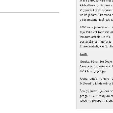
Maija Skrode: “Reiz mēs a
kāda džeka un jāprasa vi
Viņš man krieviski prasa: 
un kā jādara. Filmēšana t
Rihards, H20, Paulauska Linda, pFerde
visai amizanti, īpaši tas,
ris, Pakalne Ieva, Silava Mārīte, Āboliņa
2006.gada jaunajā sezonā
tajā laikā vēl topošais 
iekļauts atskats uz visu
pastāvēšanas jubilaja
interesantākie, kas “Junio
Avoti:
Gruzīte, Irēna Bez žogiem
Saruna ar projekta aut. 
8./14.febr. [1.]-2.lpp.
Ārena, Linda Juniors T
M.Skrodi] / Linda Ārēna,
Šēniņš, Raitis. Jaunās s
progr. "LTV 1" raidījumie
(2006, 1./10.sept.), 14.lpp.