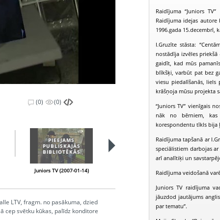
Raidījuma “Juniors TV”
Raidījuma idejas autore b
1996.gada 15.decembrī, k
I.Gruzīte stāsta: “Centā
nostādīja izvēles priekšā
gaidīt, kad mūs pamanīs u
blīkšķi, varbūt pat bez ga
viesu piedalīšanās, liels
krāšņoja mūsu projekta 
(0)
(0)
“Juniors TV” vienīgais n
nāk no bērniem, kas s
korespondentu tīkls bija ļo
Raidījuma tapšanā ar I.Gr
PIEEJAMS
PIEEJAMS
PUBLISKAJĀS
PUBLISKAJĀS
speciālistiem darbojas ar
BIBLIOTĒKĀS
BIBLIOTĒKĀS
arī analītiķi un savstarpēj
Juniors TV (2007-01-14)
Juniors TV (2007-01-26)
Raidījuma veidošanā varēja
Juniors TV raidījuma va
jāuzdod jautājums anglis
balle LTV, fragm. no pasākuma, dzied
par tematu”.
 cep svētku kūkas, palīdz konditore