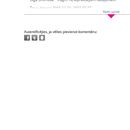
Ētera datumi:
2006-12-31; 2007-07-07
Rādīt vairāk
Hronometrāža:
0:27:26
Piedalās:
Smirnova Olga, Strapcāns Jānis, Ikstena Eva, Lepers 
Post, Melle Elīna, Lipska Dārta, Dudarevs Rūdolfs, Sarkans Nau
Marta
Autentificējies, ja vēlies pievienot komentāru:
Producents:
Grūzīte Irēne
Atskaņojams:
tikai bibliotēkās
Trešo pušu autortiesības:
Ir