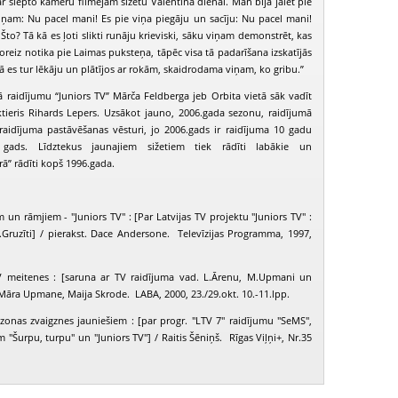
r slēpto kameru filmējām sižetu Valentīna dienai. Man bija jāiet pie
ņam: Nu pacel mani! Es pie viņa piegāju un sacīju: Nu pacel mani!
Što? Tā kā es ļoti slikti runāju krieviski, sāku viņam demonstrēt, kas
oreiz notika pie Laimas puksteņa, tāpēc visa tā padarīšana izskatījās
 kā es tur lēkāju un plātījos ar rokām, skaidrodama viņam, ko gribu.”
 raidījumu “Juniors TV” Mārča Feldberga jeb Orbita vietā sāk vadīt
aktieris Rihards Lepers. Uzsākot jauno, 2006.gada sezonu, raidījumā
 raidījuma pastāvēšanas vēsturi, jo 2006.gads ir raidījuma 10 gadu
s gads. Līdztekus jaunajiem sižetiem tiek rādīti labākie un
rā” rādīti kopš 1996.gada.
 un rāmjiem - "Juniors TV" : [Par Latvijas TV projektu "Juniors TV" :
I.Gruzīti] / pierakst. Dace Andersone. Televīzijas Programma, 1997,
V meitenes : [saruna ar TV raidījuma vad. L.Ārenu, M.Upmani un
 Māra Upmane, Maija Skrode. LABA, 2000, 23./29.okt. 10.-11.lpp.
ezonas zvaigznes jauniešiem : [par progr. "LTV 7" raidījumu "SeMS",
m "Šurpu, turpu" un "Juniors TV"] / Raitis Šēniņš. Rīgas Viļņi+, Nr.35