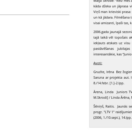
Maija Skrode: “Reiz mēs a
kāda džeka un jāprasa vi
Viņš man krieviski prasa: 
un kā jādara. Filmēšana t
dra, Lepers Rihards, Paulauska Linda,
visai amizanti, īpaši tas,
2006.gada jaunajā sezonā
tajā laikā vēl topošais 
iekļauts atskats uz visu
pastāvēšanas jubilaja
interesantākie, kas “Junio
Avoti:
Gruzīte, Irēna Bez žogiem
Saruna ar projekta aut. 
8./14.febr. [1.]-2.lpp.
Ārena, Linda Juniors T
M.Skrodi] / Linda Ārēna,
Šēniņš, Raitis. Jaunās s
progr. "LTV 1" raidījumie
(2006, 1./10.sept.), 14.lpp.