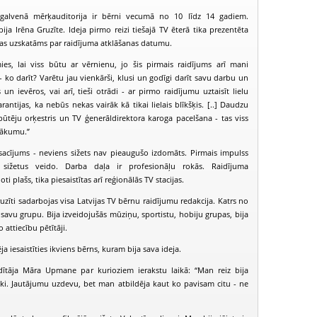
 galvenā mērķauditorija ir bērni vecumā no 10 līdz 14 gadiem.
ija Irēna Gruzīte. Ideja pirmo reizi tiešajā TV ēterā tika prezentēta
as uzskatāms par raidījuma atklāšanas datumu.
mies, lai viss būtu ar vērnienu, jo šis pirmais raidījums arī mani
 - ko darīt? Varētu jau vienkārši, klusi un godīgi darīt savu darbu un
n ievēros, vai arī, tieši otrādi - ar pirmo raidījumu uztaisīt lielu
rantijas, ka nebūs nekas vairāk kā tikai lielais blīkšķis. [..] Daudzu
 pūtēju orķestris un TV ģenerāldirektora karoga pacelšana - tas viss
sākumu.”
osacījums - neviens sižets nav pieaugušo izdomāts. Pirmais impulss
ižetus veido. Darba daļa ir profesionāļu rokās. Raidījuma
ti plašs, tika piesaistītas arī reģionālās TV stacijas.
uzīti sadarbojas visa Latvijas TV bērnu raidījumu redakcija. Katrs no
PIEEJAMS
PIEEJAMS
PIEEJ
PUBLISKAJĀS
PUBLISKAJĀS
PUBLISK
 savu grupu. Bija izveidojušās mūziņu, sportistu, hobiju grupas, bija
BIBLIOTĒKĀS
BIBLIOTĒKĀS
BIBLIOT
o attiecību pētītāji.
Juniors TV (2007-02-04)
Juniors TV (2007-02-11)
Juniors TV (2
 iesaistīties ikviens bērns, kuram bija sava ideja.
dītāja Māra Upmane par kurioziem ierakstu laikā: “Man reiz bija
ki. Jautājumu uzdevu, bet man atbildēja kaut ko pavisam citu - ne