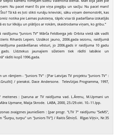
r slēpto kameru filmējām sižetu Valentīna dienai. Man bija jāiet pie
ņam: Nu pacel mani! Es pie viņa piegāju un sacīju: Nu pacel mani!
Što? Tā kā es ļoti slikti runāju krieviski, sāku viņam demonstrēt, kas
oreiz notika pie Laimas puksteņa, tāpēc visa tā padarīšana izskatījās
 kā es tur lēkāju un plātījos ar rokām, skaidrodama viņam, ko gribu.”
 raidījumu “Juniors TV” Mārča Feldberga jeb Orbita vietā sāk vadīt
aktieris Rihards Lepers. Uzsākot jauno, 2006.gada sezonu, raidījumā
 raidījuma pastāvēšanas vēsturi, jo 2006.gads ir raidījuma 10 gadu
s gads. Līdztekus jaunajiem sižetiem tiek rādīti labākie un
rā” rādīti kopš 1996.gada.
 un rāmjiem - "Juniors TV" : [Par Latvijas TV projektu "Juniors TV" :
I.Gruzīti] / pierakst. Dace Andersone. Televīzijas Programma, 1997,
V meitenes : [saruna ar TV raidījuma vad. L.Ārenu, M.Upmani un
 Māra Upmane, Maija Skrode. LABA, 2000, 23./29.okt. 10.-11.lpp.
ezonas zvaigznes jauniešiem : [par progr. "LTV 7" raidījumu "SeMS",
m "Šurpu, turpu" un "Juniors TV"] / Raitis Šēniņš. Rīgas Viļņi+, Nr.35