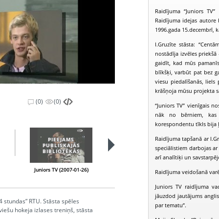
Raidījuma “Juniors TV”
Raidījuma idejas autore b
1996.gada 15.decembrī, k
I.Gruzīte stāsta: “Centā
nostādīja izvēles priekšā
gaidīt, kad mūs pamanīs u
blīkšķi, varbūt pat bez ga
viesu piedalīšanās, liels
krāšņoja mūsu projekta 
(0)
(0)
“Juniors TV” vienīgais n
nāk no bērniem, kas s
korespondentu tīkls bija ļo
Raidījuma tapšanā ar I.Gr
PIEEJAMS
PIEEJAMS
PUBLISKAJĀS
PUBLISKAJĀS
speciālistiem darbojas ar
BIBLIOTĒKĀS
BIBLIOTĒKĀS
arī analītiķi un savstarpēj
Juniors TV (2007-01-26)
Juniors TV (2007-01-28)
Raidījuma veidošanā varēja
Juniors TV raidījuma va
jāuzdod jautājums anglis
4 stundas” RTU. Stāsta spēles
par tematu”.
eviešu hokeja izlases treniņš, stāsta