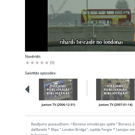
Novērtēt:
(0)
Saistītās epizodes:
PIEEJAMS
PIEEJAMS
PUBLISKAJĀS
PUBLISKAJĀS
BIBLIOTĒKĀS
BIBLIOTĒKĀS
Juniors TV (2006-12-31)
Juniors TV (2007-01-14)
Raidījums pusaudžiem. / Biznesa simulācijas spēle ” Bizness 2
dalībnieki * Klips " London Bridge", izpilda Fergie * Latvijas si
hokejistes