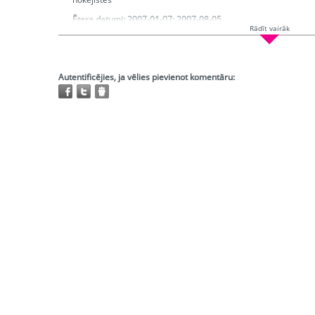
Ētera datumi:
2007-01-07; 2007-08-05
Rādīt vairāk
Hronometrāža:
0:26:09
Piedalās:
Školte Laila, Žapicka Anda, Kurme Baiba, Žebere San
Āboliņa Marta, Fergie
Producents:
Grūzīte Irēne
Autentificējies, ja vēlies pievienot komentāru:
Atskaņojams:
tikai bibliotēkās
Trešo pušu autortiesības:
Ir