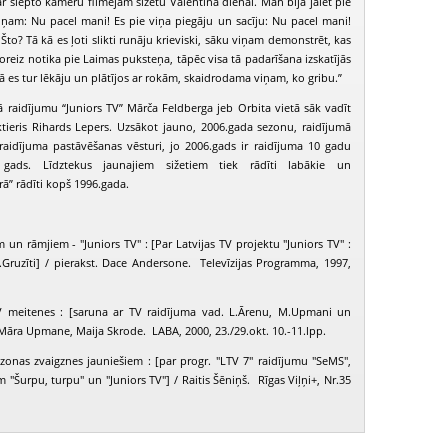
r slēpto kameru filmējām sižetu Valentīna dienai. Man bija jāiet pie
ņam: Nu pacel mani! Es pie viņa piegāju un sacīju: Nu pacel mani!
Što? Tā kā es ļoti slikti runāju krieviski, sāku viņam demonstrēt, kas
oreiz notika pie Laimas puksteņa, tāpēc visa tā padarīšana izskatījās
 kā es tur lēkāju un plātījos ar rokām, skaidrodama viņam, ko gribu.”
 raidījumu “Juniors TV” Mārča Feldberga jeb Orbita vietā sāk vadīt
aktieris Rihards Lepers. Uzsākot jauno, 2006.gada sezonu, raidījumā
 raidījuma pastāvēšanas vēsturi, jo 2006.gads ir raidījuma 10 gadu
s gads. Līdztekus jaunajiem sižetiem tiek rādīti labākie un
rā” rādīti kopš 1996.gada.
 un rāmjiem - "Juniors TV" : [Par Latvijas TV projektu "Juniors TV" :
I.Gruzīti] / pierakst. Dace Andersone. Televīzijas Programma, 1997,
V meitenes : [saruna ar TV raidījuma vad. L.Ārenu, M.Upmani un
 Māra Upmane, Maija Skrode. LABA, 2000, 23./29.okt. 10.-11.lpp.
ezonas zvaigznes jauniešiem : [par progr. "LTV 7" raidījumu "SeMS",
m "Šurpu, turpu" un "Juniors TV"] / Raitis Šēniņš. Rīgas Viļņi+, Nr.35