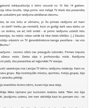
 galvenā mērķauditorija ir bērni vecumā no 10 līdz 14 gadiem.
ija Irēna Gruzīte. Ideja pirmo reizi tiešajā TV ēterā tika prezentēta
as uzskatāms par raidījuma atklāšanas datumu.
mies, lai viss būtu ar vērnienu, jo šis pirmais raidījums arī mani
 - ko darīt? Varētu jau vienkārši, klusi un godīgi darīt savu darbu un
n ievēros, vai arī, tieši otrādi - ar pirmo raidījumu uztaisīt lielu
rantijas, ka nebūs nekas vairāk kā tikai lielais blīkšķis. [..] Daudzu
 pūtēju orķestris un TV ģenerāldirektora karoga pacelšana - tas viss
sākumu.”
osacījums - neviens sižets nav pieaugušo izdomāts. Pirmais impulss
ižetus veido. Darba daļa ir profesionāļu rokās. Raidījuma
ti plašs, tika piesaistītas arī reģionālās TV stacijas.
uzīti sadarbojas visa Latvijas TV bērnu raidījumu redakcija. Katrs no
PIEEJAMS
PIEEJAMS
PIEEJ
PUBLISKAJĀS
PUBLISKAJĀS
PUBLISK
 savu grupu. Bija izveidojušās mūziņu, sportistu, hobiju grupas, bija
BIBLIOTĒKĀS
BIBLIOTĒKĀS
BIBLIOT
o attiecību pētītāji.
Juniors TV (2006-12-31)
Juniors TV (2007-01-07)
Juniors TV (2
 iesaistīties ikviens bērns, kuram bija sava ideja.
dītāja Māra Upmane par kurioziem ierakstu laikā: “Man reiz bija
ki. Jautājumu uzdevu, bet man atbildēja kaut ko pavisam citu - ne