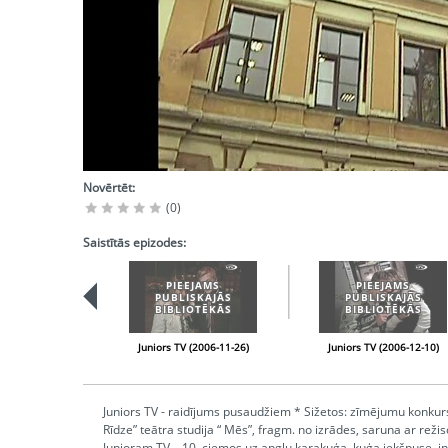
Novērtēt:
(0)
Saistītās epizodes:
PIEEJAMS
PIEEJAMS
PUBLISKAJĀS
PUBLISKAJĀS
BIBLIOTĒKĀS
BIBLIOTĒKĀS
Juniors TV (2006-11-26)
Juniors TV (2006-12-10)
Juniors TV - raidījums pusaudžiem * Sižetos: zīmējumu konkur
Rīdze” teātra studija “ Mēs”, fragm. no izrādes, saruna ar režis
Junioram TV – 10, ciemos uz angļu karakuģa, kuģa iekšpuse, in