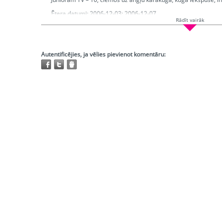
Ētera datumi:
2006-12-03; 2006-12-07
Rādīt vairāk
Hronometrāža:
0:26:34
Piedalās:
Lepers Rihards, Paulauska Linda, Smildziņa Ligita, G
Producents:
Grūzīte Irēne
Atskaņojams:
tikai bibliotēkās
Autentificējies, ja vēlies pievienot komentāru:
Trešo pušu autortiesības:
Ir