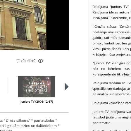
Raidījuma “Juniors TV”
Raidījuma idejas autore b
1996.gada 15.decembrī, k
I.Gruzīte stāsta: “Centā
nostādīja izvēles priekšā
gaidīt, kad mūs pamanīs u
blīkšķi, varbūt pat bez ga
viesu piedalīšanās, liels
krāšņoja mūsu projekta 
(0)
(0)
“Juniors TV” vienīgais n
nāk no bērniem, kas s
korespondentu tīkls bija ļo
Raidījuma tapšanā ar I.Gr
PIEEJAMS
PIEEJAMS
PUBLISKAJĀS
PUBLISKAJĀS
speciālistiem darbojas ar
BIBLIOTĒKĀS
BIBLIOTĒKĀS
arī analītiķi un savstarpēj
Juniors TV (2006-12-17)
Juniors TV (2006-12-24)
Raidījuma veidošanā varēja
Juniors TV raidījuma va
jāuzdod jautājums anglis
ss “ Drošs sākums” * pamatskolas “
par tematu”.
ori Ligitu Smildziņu un dalībniekiem *
tervijas