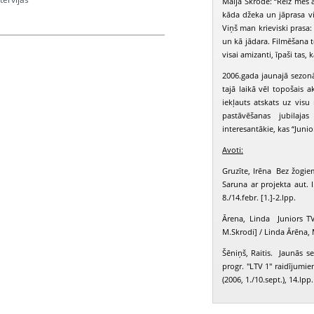
Maija Skrode: “Reiz mēs a
kāda džeka un jāprasa vi
Viņš man krieviski prasa: 
un kā jādara. Filmēšana t
rava Sabīne, Malaševska Ilze
visai amizanti, īpaši tas,
2006.gada jaunajā sezonā
tajā laikā vēl topošais 
iekļauts atskats uz visu
pastāvēšanas jubilaja
interesantākie, kas “Junio
Avoti:
Gruzīte, Irēna Bez žogiem
Saruna ar projekta aut. 
8./14.febr. [1.]-2.lpp.
Ārena, Linda Juniors T
M.Skrodi] / Linda Ārēna,
Šēniņš, Raitis. Jaunās s
progr. "LTV 1" raidījumie
(2006, 1./10.sept.), 14.lpp.